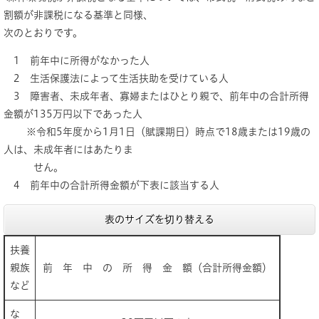
割額が非課税になる基準と同様、
次のとおりです。
1 前年中に所得がなかった人
2 生活保護法によって生活扶助を受けている人
3 障害者、未成年者、寡婦またはひとり親で、前年中の合計所得
金額が135万円以下であった人
※令和5年度から1月1日（賦課期日）時点で18歳または19歳の
人は、未成年者にはあたりま
せん。
4 前年中の合計所得金額が下表に該当する人
表のサイズを切り替える
扶養
親族
前 年 中 の 所 得 金 額（合計所得金額）
など
な