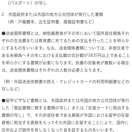
（パスポート）の写し
2 外国政府または外国の地方公共団体が発行した書類
（例：戸籍謄本、出生証明書、婚姻証明書など）
●送金関係書類とは、納税義務者がその年において国外居住親族それ
ぞれの生活費または教育費に充てるための支払を行ったことを明らか
にするものをいいます。なお、送金関係書類については、非居住者で
ある各親族へその年における支払額の合計額が38万円以上であること
を明らかにする書類が必要になります。扶養の対象者が複数いる場合
は、送金関係書類はそれぞれの人数分必要となります。
（例：外国送金依頼書の控え・クレジットカードの利用明細書などの
写しなど）
●留学ビザなど書類とは、外国政府または外国の地方公共団体が発行
した「査証書類に類する書類の写し」または「在留カードに相当する
書類の写し」で、その非居住者である親族が外国における留学の在留
資格に相当する資格をもってその外国に在留することにより、国内に
住所および居所を有しなくなった旨を証するものをいいます。