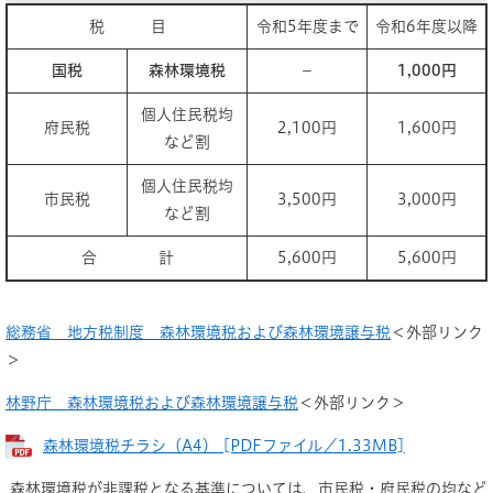
税 目
令和5年度まで
令和6年度以降
国税
森林環境税
－
1,000円
個人住民税均
府民税
2,100円
1,600円
など割
個人住民税均
市民税
3,500円
3,000円
など割
合 計
5,600円
5,600円
総務省 地方税制度 森林環境税および森林環境譲与税
＜外部リンク
＞
林野庁 森林環境税および森林環境譲与税
＜外部リンク＞
森林環境税チラシ（A4） [PDFファイル／1.33MB]
森林環境税が非課税となる基準については、市民税・府民税の均など