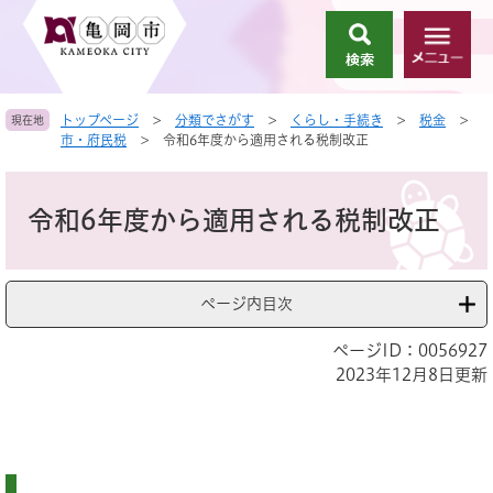
ペ
メ
ー
ニ
検
メ
ジ
ュ
索
ニ
の
ー
ュ
先
を
トップページ
>
分類でさがす
>
くらし・手続き
>
税金
>
現在地
ー
頭
飛
市・府民税
>
令和6年度から適用される税制改正
で
ば
す
し
本
。
て
文
令和6年度から適用される税制改正
本
文
へ
ページ内目次
ページID：0056927
2023年12月8日更新