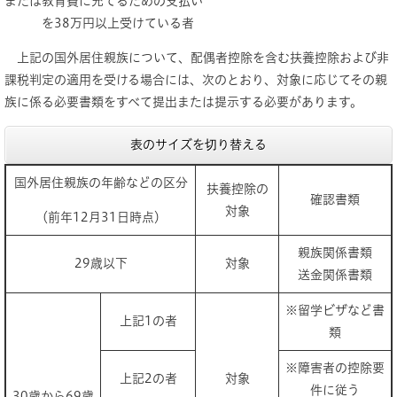
または教育費に充てるための支払い
を38万円以上受けている者
上記の国外居住親族について、配偶者控除を含む扶養控除および非
課税判定の適用を受ける場合には、次のとおり、対象に応じてその親
族に係る必要書類をすべて提出または提示する必要があります。
表のサイズを切り替える
国外居住親族の年齢などの区分
扶養控除の
確認書類
対象
（前年12月31日時点）
親族関係書類
29歳以下
対象
送金関係書類
※留学ビザなど書
上記1の者
類
※障害者の控除要
上記2の者
対象
件に従う
30歳から69歳