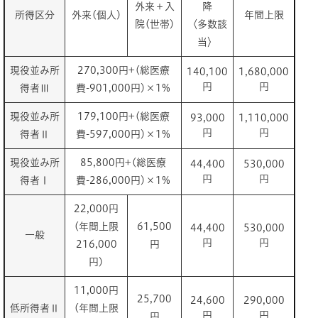
外来＋入
降
所得区分
外来(個人)
年間上限
院(世帯)
〈多数該
当〉
現役並み所
270,300円+(総医療
140,100
1,680,000
円
円
得者Ⅲ
費-901,000円)×1%
現役並み所
179,100円+(総医療
93,000
1,110,000
円
円
得者Ⅱ
費-597,000円)×1%
現役並み所
85,800円+(総医療
44,400
530,000
円
円
得者Ⅰ
費-286,000円)×1%
22,000円
(年間上限
61,500
44,400
530,000
一般
円
円
216,000
円
円)
11,000円
25,700
24,600
290,000
低所得者Ⅱ
(年間上限
円
円
円