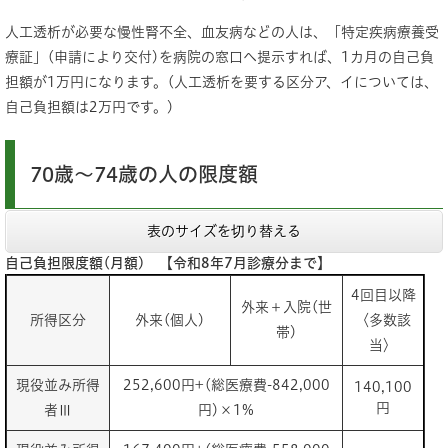
人工透析が必要な慢性腎不全、血友病などの人は、「特定疾病療養受
療証」(申請により交付)を病院の窓口へ提示すれば、1カ月の自己負
担額が1万円になります。(人工透析を要する区分ア、イについては、
自己負担額は2万円です。)
70歳～74歳の人の限度額
表のサイズを切り替える
自己負担限度額(月額) 【令和8年7月診療分まで】
4回目以降
外来＋入院(世
所得区分
外来(個人)
〈多数該
帯)
当〉
現役並み所得
252,600円+(総医療費-842,000
140,100
円
者Ⅲ
円)×1%