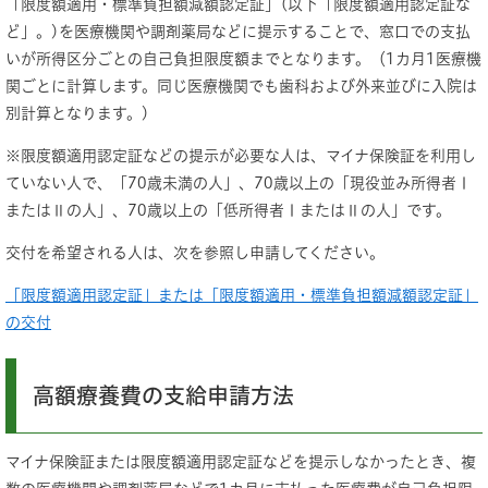
「限度額適用・標準負担額減額認定証」(以下「限度額適用認定証な
ど」。)を医療機関や調剤薬局などに提示することで、窓口での支払
いが所得区分ごとの自己負担限度額までとなります。（1カ月1医療機
関ごとに計算します。同じ医療機関でも歯科および外来並びに入院は
別計算となります。)
※限度額適用認定証などの提示が必要な人は、マイナ保険証を利用し
ていない人で、「70歳未満の人」、70歳以上の「現役並み所得者Ⅰ
またはⅡの人」、70歳以上の「低所得者ⅠまたはⅡの人」です。
交付を希望される人は、次を参照し申請してください。
「限度額適用認定証」または「限度額適用・標準負担額減額認定証」
の交付​
高額療養費の支給申請方法
マイナ保険証または限度額適用認定証などを提示しなかったとき、複