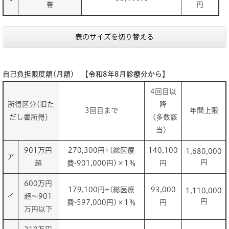
帯
円
表のサイズを切り替える
自己負担限度額(月額) 【令和8年8月診療分から】
4回目以
所得区分(旧た
降
3回目まで
年間上限
だし書所得）
〈多数該
当〉
901万円
270,300円+(総医療
140,100
1,680,000
ア
円
超
費-901,000円)×1％
円
600万円
179,100円+(総医療
93,000
1,110,000
イ
超～901
円
費-597,000円)×1％
円
万円以下