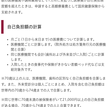
数の医療機関や調剤薬局などで1カ月に支払った医療費が自己負担限
度額を超えたときは、申請すると高額療養費として国民健康保険から
支給されます。
自己負担額の計算
月ごと(1日から末日まで)の医療費について計算します。
医療機関ごとに計算します。(院外処方は処方箋発行元の医療機
関と合算)
同じ医療機関でも会計(歯科および外来並びに入院)ごとに計算
します。
入院したときの食事代や保険がきかない差額ベッド代などは支
給対象外です。
※70歳以上の人は、医療機関、歯科の区別なく自己負担額を合算しま
す。また、外来受診分は個人ごとにまとめ、入院を含む自己負担額は
世帯内の70歳から74歳までの人で合算します。
※同じ世帯に70歳未満の被保険者がいて21,000円以上の自己負担額
がある場合、70歳から74歳までの人と合算できます。