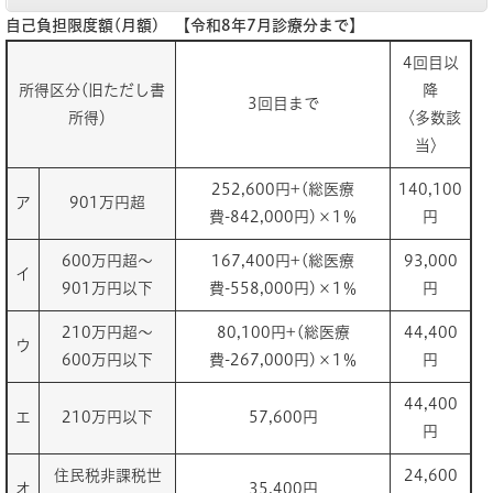
自己負担限度額(月額) 【令和8年7月診療分まで】
4回目以
所得区分(旧ただし書
降
3回目まで
所得）
〈多数該
当〉
252,600円+(総医療
140,100
ア
901万円超
費-842,000円)×1％
円
600万円超～
167,400円+(総医療
93,000
イ
901万円以下
費-558,000円)×1％
円
210万円超～
80,100円+(総医療
44,400
ウ
600万円以下
費-267,000円)×1％
円
44,400
エ
210万円以下
57,600円
円
住民税非課税世
24,600
オ
35,400円