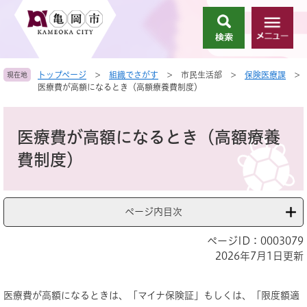
ペ
メ
ー
ニ
検
メ
ジ
ュ
索
ニ
の
ー
ュ
先
を
トップページ
>
組織でさがす
>
市民生活部
>
保険医療課
>
現在地
ー
頭
飛
医療費が高額になるとき（高額療養費制度）
で
ば
す
し
本
。
て
文
医療費が高額になるとき（高額療養
本
文
費制度）
へ
ページ内目次
ページID：0003079
2026年7月1日更新
医療費が高額になるときは、「マイナ保険証」もしくは、「限度額適