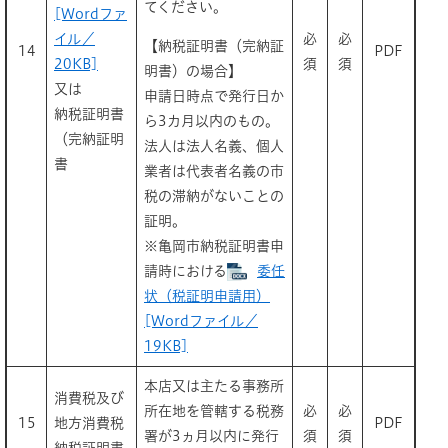
てください。
[Wordファ
イル／
必
必
【納税証明書（完納証
14
PDF
20KB]
須
須
明書）の場合】
又は
申請日時点で発行日か
納税証明書
ら3カ月以内のもの。
（完納証明
法人は法人名義、個人
書
業者は代表者名義の市
税の滞納がないことの
証明。
※亀岡市納税証明書申
請時における
委任
状（税証明申請用）
[Wordファイル／
19KB]
本店又は主たる事務所
消費税及び
所在地を管轄する税務
必
必
15
地方消費税
PDF
署が3ヵ月以内に発行
須
須