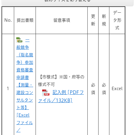
デー
更
新
No.
提出書類
留意事項
タ形
新
規
式
一
般競争
（指名競
争）参加
資格審査
【市様式】※国・府等の
申請書
様式不可
【測量・
必
必
1
Excel
記入例 [PDFフ
建設コン
須
須
サルタン
ァイル／132KB]
ト等】
[Excel
ファイル
／