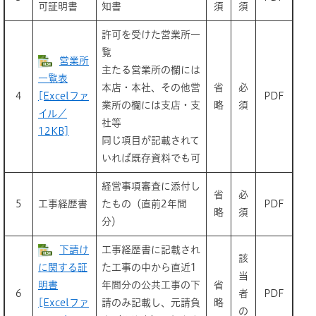
可証明書
知書
須
須
許可を受けた営業所一
覧
営業所
主たる営業所の欄には
一覧表
本店・本社、その他営
省
必
4
[Excelファ
PDF
業所の欄には支店・支
略
須
イル／
社等
12KB]
同じ項目が記載されて
いれば既存資料でも可
経営事項審査に添付し
省
必
5
工事経歴書
たもの（直前2年間
PDF
略
須
分）
下請け
工事経歴書に記載され
該
に関する証
た工事の中から直近1
当
明書
年間分の公共工事の下
省
6
者
PDF
[Excelファ
請のみ記載し、元請負
略
の