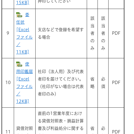
押印してください
15KB]
委
該
該
任状
当
当
[Excel
支店などで登録を希望す
9
者
者
PDF
ファイル
る場合
の
の
／
み
み
11KB]
使
用印鑑届
社印（法人用）及び代表
[Excel
者印を届けてください。
省
必
10
PDF
ファイル
（社印がない場合は代表
略
須
／
者印のみ）
12KB]
直前の1営業年度におけ
る貸借対照表・損益計算
貸借対照
書及び利益処分に関する
省
必
11
PDF