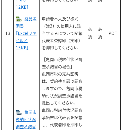
イル／
を押印してください
須
須
12KB]
役員等
申請者本人及び様式
調書
（注3）の使用人に該
必
必
13
[Excelファ
当する者について記載
PDF
須
須
イル／
代表者登録印（実印）
15KB]
を押印してください
【亀岡市税納付状況調
査承諾書の場合】
亀岡市税の完納証明
は、契約検査課で調査
しますので、亀岡市税
納付状況調査承諾書を
提出してください。
亀岡市税納付状況調査
亀岡市
承諾書は代表者を記載
税納付状況
し、代表者印を押印し
調査承諾書