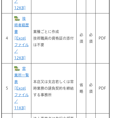
／
12KB]
技
術者経歴
書
業種ごとに作成
必
必
4
[Excel
技術職員の資格証の添付
PDF
須
須
ファイル
は不要
／
12KB]
営
業所一覧
表
本店又は支店若しくは常
省
必
5
[Excel
時業務の請負契約を締結
PDF
略
須
ファイル
する事務所
／
11KB]