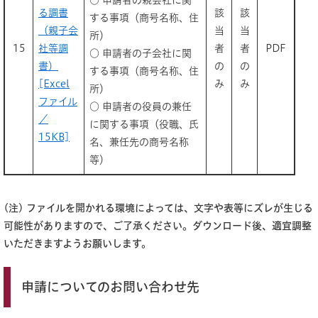
○ 申請者の親会社に関
る調書
該
該
する事項（商号名称、住
（親子会
当
当
所）
15
社等調
者
者
PDF
○ 申請者の子会社に関
書）
の
の
する事項（商号名称、住
[Excel
み
み
所）
ファイル
○ 申請者の役員の兼任
／
に関する事項（役職、氏
15KB]
名、兼任先の商号名称
等）
(注) ファイルを開かれる環境によっては、文字や表等にズレが生じる
可能性がありますので、ご了承ください。ダウンロード後、適宜調整
いただきますようお願いします。
申請についてのお問い合わせ先