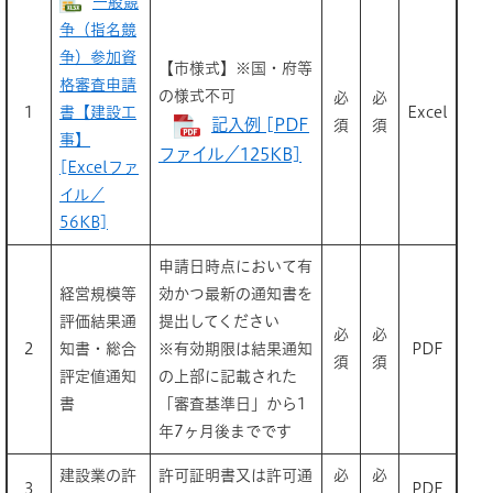
一般競
争（指名競
争）参加資
【市様式】※国・府等
格審査申請
の様式不可
必
必
1
書【建設工
Excel
記入例 [PDF
須
須
事】
ファイル／125KB]
[Excelファ
イル／
56KB]
申請日時点において有
経営規模等
効かつ最新の通知書を
評価結果通
提出してください
必
必
2
知書・総合
※有効期限は結果通知
PDF
須
須
評定値通知
の上部に記載された
書
「審査基準日」から1
年7ヶ月後までです
建設業の許
許可証明書又は許可通
必
必
3
PDF