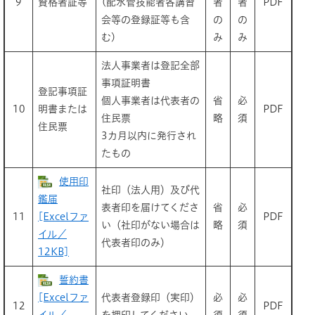
9
資格者証等
(配水管技能者各講習
者
者
PDF
会等の登録証等も含
の
の
む)
み
み
法人事業者は登記全部
事項証明書
登記事項証
個人事業者は代表者の
省
必
10
明書または
PDF
住民票
略
須
住民票
3カ月以内に発行され
たもの
使用印
社印（法人用）及び代
鑑届
表者印を届けてくださ
省
必
11
[Excelファ
PDF
い（社印がない場合は
略
須
イル／
代表者印のみ）
12KB]
誓約書
[Excelファ
代表者登録印（実印）
必
必
12
PDF