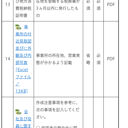
び地方消
在地を管轄する税務署が
必
必
13
PDF
費税納税
3ヵ月以内に発行したも
須
須
証明書
の
事
業所の付
近見取図
並びに外
観及び内
事業所の所在地、営業実
省
必
14
PDF
部写真
態が分かるよう記載
略
須
[Excel
ファイル
／
13KB]
作成注意事項を参考に、
次の事項を記入してくだ
会
さい。
社及び役
員に関す