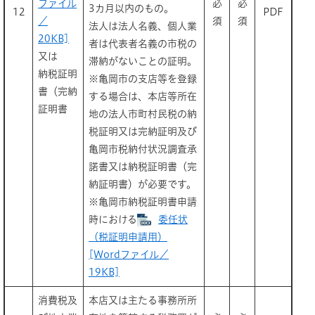
ファイル
必
必
3カ月以内のもの。
12
PDF
／
須
須
法人は法人名義、個人業
20KB]
者は代表者名義の市税の
又は
滞納がないことの証明。
納税証明
※亀岡市の支店等を登録
書（完納
する場合は、本店等所在
証明書
地の法人市町村民税の納
税証明又は完納証明及び
亀岡市税納付状況調査承
諾書又は納税証明書（完
納証明書）が必要です。
※亀岡市納税証明書申請
時における
委任状
（税証明申請用）
[Wordファイル／
19KB]
消費税及
本店又は主たる事務所所