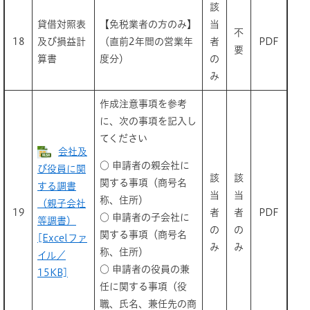
該
貸借対照表
【免税業者の方のみ】
当
不
18
及び損益計
（直前2年間の営業年
者
PDF
要
算書
度分）
の
み
作成注意事項を参考
に、次の事項を記入し
てください
会社及
○ 申請者の親会社に
び役員に関
該
該
関する事項（商号名
する調書
当
当
称、住所）
（親子会社
19
者
者
PDF
○ 申請者の子会社に
等調書）
の
の
関する事項（商号名
[Excelファ
み
み
称、住所）
イル／
○ 申請者の役員の兼
15KB]
任に関する事項（役
職、氏名、兼任先の商