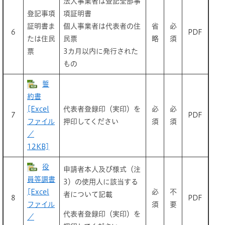
法人事業者は登記全部事
登記事項
項証明書
証明書ま
個人事業者は代表者の住
省
必
6
PDF
たは住民
民票
略
須
票
3カ月以内に発行された
もの
誓
約書
[Excel
代表者登録印（実印）を
必
必
7
PDF
ファイル
押印してください
須
須
／
12KB]
役
申請者本人及び様式（注
員等調書
3）の使用人に該当する
[Excel
必
不
者について記載
8
PDF
ファイル
須
要
代表者登録印（実印）を
／