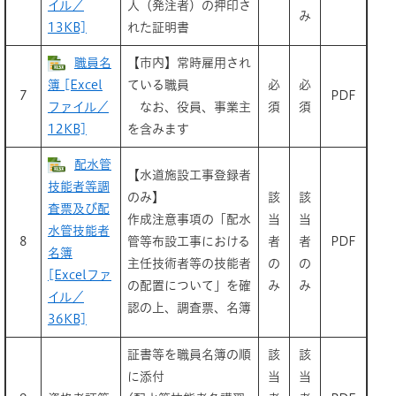
イル／
人（発注者）の押印さ
み
13KB]
れた証明書
職員名
【市内】常時雇用され
簿 [Excel
ている職員
必
必
7
PDF
ファイル／
なお、役員、事業主
須
須
12KB]
を含みます
配水管
【水道施設工事登録者
技能者等調
のみ】
該
該
査票及び配
作成注意事項の「配水
当
当
水管技能者
8
管等布設工事における
者
者
PDF
名簿
主任技術者等の技能者
の
の
[Excelファ
の配置について」を確
み
み
イル／
認の上、調査票、名簿
36KB]
証書等を職員名簿の順
該
該
に添付
当
当