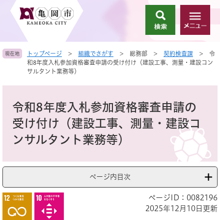
ペ
メ
ー
ニ
検
メ
ジ
ュ
索
ニ
の
ー
ュ
先
を
トップページ
>
組織でさがす
>
総務部
>
契約検査課
>
令
現在地
ー
頭
飛
和8年度入札参加資格審査申請の受け付け（建設工事、測量・建設コン
で
ば
サルタント業務等）
す
し
。
て
本
本
文
令和8年度入札参加資格審査申請の
文
へ
受け付け（建設工事、測量・建設コ
ンサルタント業務等）
ページ内目次
ページID：0082196
2025年12月10日更新