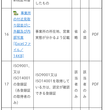
納税証明書
したもの
事業所
の付近見取
り図並びに
外観及び内
事業所の所在地、営業
省
必
16
PDF
部写真
実態が分かるよう記載
略
須
[Excelファ
イル／
14KB]
ISO9001、
又は
該
該
ISO9001又は
ISO14001
当
当
ISO14001を取得して
17
の登録証
者
者
PDF
いる方は、認定が確認
（各登録証
の
の
できる登録証
の取得者の
み
み
み）