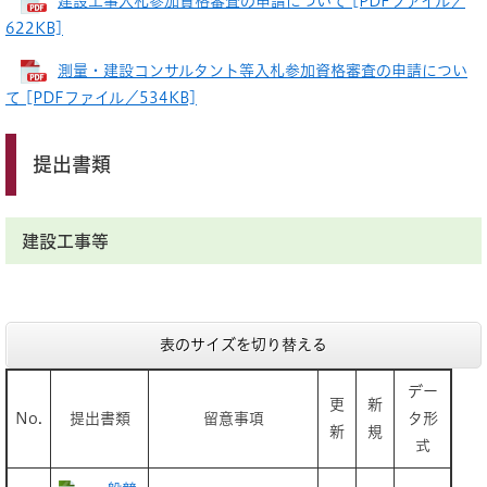
建設工事入札参加資格審査の申請について [PDFファイル／
622KB]
測量・建設コンサルタント等入札参加資格審査の申請につい
て [PDFファイル／534KB]
提出書類
​​建設工事等
表のサイズを切り替える
デー
更
新
No.
提出書類
留意事項
タ形
新
規
式