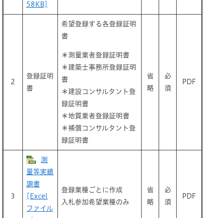
58KB]
希望登録する各登録証明
書
＊測量業者登録証明書
＊建築士事務所登録証明
登録証明
省
必
書
2
PDF
書
略
須
＊建設コンサルタント登
録証明書
＊地質業者登録証明書
＊補償コンサルタント登
録証明書
測
量等実績
調書
登録業種ごとに作成
省
必
3
[Excel
PDF
入札参加希望業種のみ
略
須
ファイル