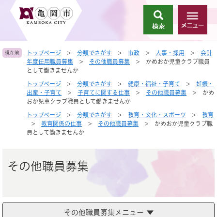
ペ
メ
ー
ニ
検
メ
ジ
ュ
索
ニ
の
ー
ュ
先
を
トップページ
>
分類でさがす
>
市政
>
人事・採用
>
会計
現在地
ー
頭
飛
年度任用職員募集
>
その他職員募集
>
かめおか児童クラブ職員
で
ば
として働きませんか
す
し
トップページ
>
分類でさがす
>
健康・福祉・子育て
>
妊娠・
。
て
出産・子育て
>
子育てに関する仕事
>
その他職員募集
>
かめ
本
おか児童クラブ職員として働きませんか
文
トップページ
>
分類でさがす
>
教育・文化・スポーツ
>
教育
へ
>
教育関係の仕事
>
その他職員募集
>
かめおか児童クラブ職
員として働きませんか
その他職員募集
その他職員募集メニュー