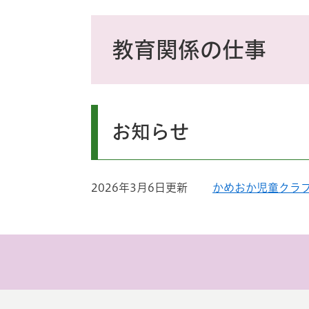
ス
タ
本
ム
文
教育関係の仕事
検
索
お知らせ
2026年3月6日更新
かめおか児童クラ