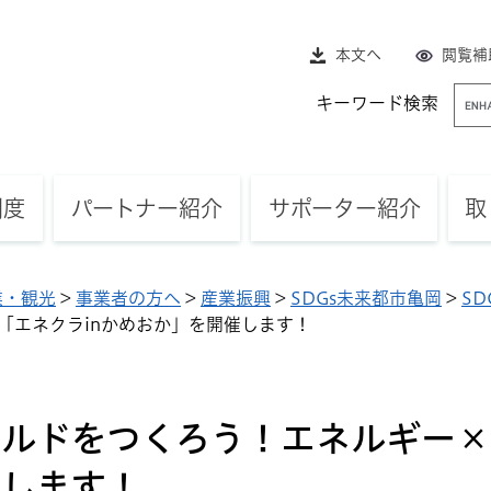
本文へ
閲覧補
G
キーワード検索
o
o
g
l
制度
パートナー紹介
サポーター紹介
取
e
カ
ス
業・観光
>
事業者の方へ
>
産業振興
>
SDGs未来都市亀岡
>
S
タ
「エネクラinかめおか」を開催します！
ム
検
索
ールドをつくろう！エネルギー×
催します！