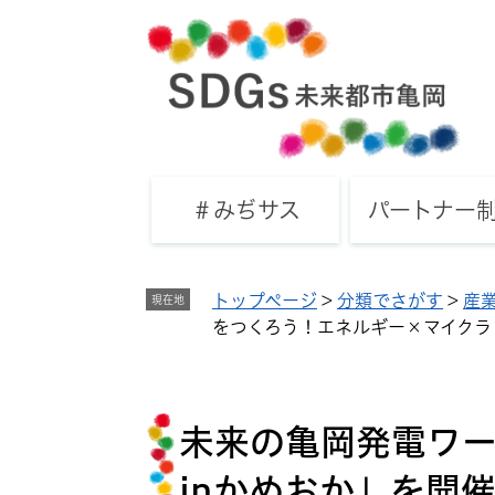
ペ
メ
ー
ニ
ジ
ュ
の
ー
先
を
頭
飛
で
ば
す
し
＃みぢサス
パートナー
。
て
本
文
トップページ
>
分類でさがす
>
産
現在地
へ
をつくろう！エネルギー×マイクラ
本
文
未来の亀岡発電ワ
inかめおか」を開