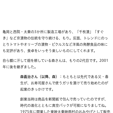
​亀岡と西院・太秦の3か所に製造工場があり、「千枚漬」「すぐ
き」など京漬物の伝統を守り続ける、もり。反面、トレンドにのっ
とりトマトやオリーブの漬物・ピクルスなど洋風の発酵食品の味に
も定評があり、食卓をいっそう楽しいものにしてくれます。
自ら額に汗して畑を耕している森さんは、もりの2代目です。2001
年に後を継ぎました。
森義治さん（以降、森）
：もともとは先代である父・春
生が、お寿司屋さんで使うガリを漬けて売り始めたのが
起業のきっかけです。
創業当時は商品を新聞紙で包んで売っていたのですが、
時代の進化とともに真空パックが可能になりましてね。
1975年に開業した東映太秦映画村のおみやげとして販売