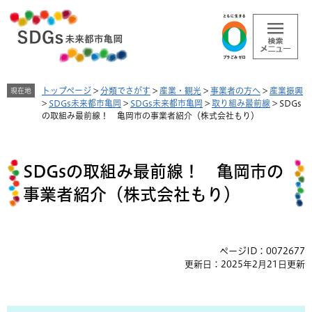
ペ
メ
ー
ニ
ジ
ュ
の
ー
先
を
頭
飛
トップページ
>
分類でさがす
>
産業・観光
>
事業者の方へ
>
産業振興
現在地
で
ば
>
SDGs未来都市亀岡
>
SDGs未来都市亀岡
>
取り組み最前線
>
SDGs
す
し
の取組み最前線！ 亀岡市の事業者紹介（株式会社もり）
。
て
本
本
文
文
へ
SDGsの取組み最前線！ 亀岡市の
事業者紹介（株式会社もり）
ページID：0072677
更新日：2025年2月21日更新