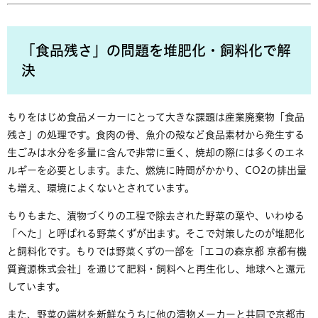
「食品残さ」の問題を堆肥化・飼料化で解
決
もりをはじめ食品メーカーにとって大きな課題は産業廃棄物「食品
残さ」の処理です。食肉の骨、魚介の殻など食品素材から発生する
生ごみは水分を多量に含んで非常に重く、焼却の際には多くのエネ
ルギーを必要とします。また、燃焼に時間がかかり、CO2の排出量
も増え、環境によくないとされています。
もりもまた、漬物づくりの工程で除去された野菜の葉や、いわゆる
「へた」と呼ばれる野菜くずが出ます。そこで対策したのが堆肥化
と飼料化です。もりでは野菜くずの一部を「エコの森京都 京都有機
質資源株式会社」を通じて肥料・飼料へと再生化し、地球へと還元
しています。
また、野菜の端材を新鮮なうちに他の漬物メーカーと共同で京都市