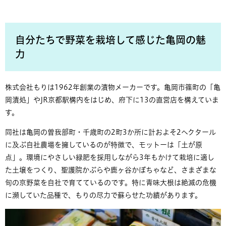
自分たちで野菜を栽培して感じた亀岡の魅
力
株式会社もりは1962年創業の漬物メーカーです。亀岡市篠町の「亀
岡漬処」やJR京都駅構内をはじめ、府下に13の直営店を構えていま
す。
同社は亀岡の曽我部町・千歳町の2町3か所に計およそ2ヘクタール
に及ぶ自社農場を擁しているのが特徴で、モットーは「土が原
点」。環境にやさしい緑肥を採用しながら3年もかけて栽培に適し
た土壌をつくり、聖護院かぶらや鹿ヶ谷かぼちゃなど、さまざまな
旬の京野菜を自社で育てているのです。特に青味大根は絶滅の危機
に瀕していた品種で、もりの尽力で蘇らせた功績があります。