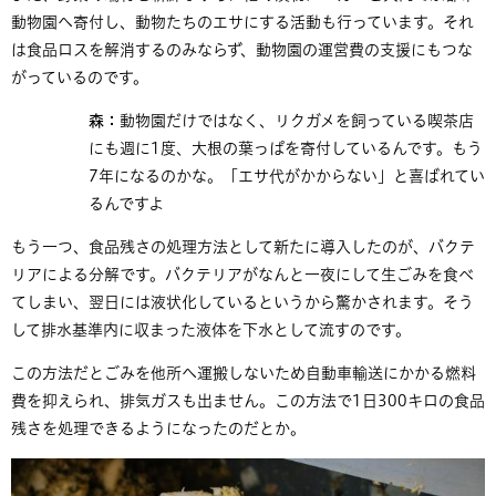
動物園へ寄付し、動物たちのエサにする活動も行っています。それ
は食品ロスを解消するのみならず、動物園の運営費の支援にもつな
がっているのです。
森：
動物園だけではなく、リクガメを飼っている喫茶店
にも週に1度、大根の葉っぱを寄付しているんです。もう
7年になるのかな。「エサ代がかからない」と喜ばれてい
るんですよ
もう一つ、食品残さの処理方法として新たに導入したのが、バクテ
リアによる分解です。バクテリアがなんと一夜にして生ごみを食べ
てしまい、翌日には液状化しているというから驚かされます。そう
して排水基準内に収まった液体を下水として流すのです。
この方法だとごみを他所へ運搬しないため自動車輸送にかかる燃料
費を抑えられ、排気ガスも出ません。この方法で1日300キロの食品
残さを処理できるようになったのだとか。