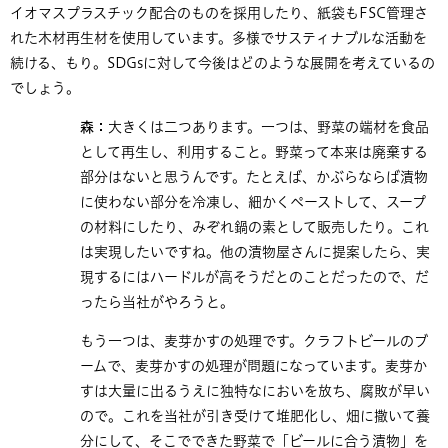
イオマスプラスチック配合のものを採用したり、紙袋もFSC管理さ
れた木材再生材を使用しています。多様でサスティナブルな活動を
続ける、もり。SDGsに対して今後はどのような展開を考えているの
でしょう。
森：
大きくは二つあります。一つは、野菜の端材を食品
として再生し、利用すること。野菜って本来は廃棄する
部分はないと思うんです。たとえば、かぶらならば漬物
に使わない部分を冷凍し、細かくペーストして、スープ
の材料にしたり、みぞれ鍋の素として販売したり。これ
は実現したいですね。他の漬物屋さんに提案したら、実
現するにはハードルが高そうだとのことだったので、だ
ったら当社がやろうと。
もう一つは、麦芽かすの処理です。クラフトビールのブ
ームで、麦芽かすの処理が問題になっています。麦芽か
すは大量に出るうえに独特なにおいを放ち、腐敗が早い
ので。これを当社が引き受けて堆肥化し、畑に撒いて養
分にして、そこでできた野菜で「ビールに合う漬物」を