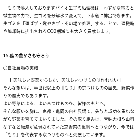
もりで導入しておりますバイオ生ゴミ処理機は、わずかな電力と
微生物の力で、生ゴミを分解水に変えて、下水道に排出できます。
生ゴミを「運ばず・燃やさず・その場で処理」することで、運搬時
や焼却時に排出されるCO2削減にも大きく貢献します。
15.陸の豊かさも守ろう
​○自社農場の実施
「 美味しい野菜からしか、美味しいつけものは作れない 」
そんな想いは、半世紀以上の『もり』の京つけものの歴史、野菜作
りの歴史でもあります。
よい野菜による、よい京つけものを、皆様のもとへ。
そんな願いを胸に、京都・亀岡の自社農場で、失敗と成功を重ねな
がら野菜を育ててまいりました。その取り組みは、青味大根や山科
なすなど絶滅が危惧されていた京野菜の復興へとつながり、今では
「もり」を代表する京つけものへと発展しています。