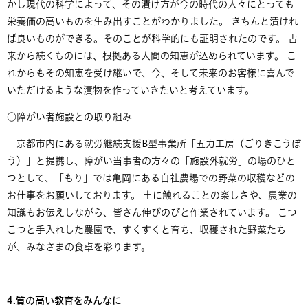
かし現代の科学によって、その漬け方が今の時代の人々にとっても
栄養価の高いものを生み出すことがわかりました。 きちんと漬けれ
ば良いものができる。そのことが科学的にも証明されたのです。 古
来から続くものには、根拠ある人間の知恵が込められています。 こ
れからもその知恵を受け継いで、今、そして未来のお客様に喜んで
いただけるような漬物を作っていきたいと考えています。
○障がい者施設との取り組み
京都市内にある就労継続支援B型事業所「五力工房（ごりきこうぼ
う）」と提携し、障がい当事者の方々の「施設外就労」の場のひと
つとして、「もり」では亀岡にある自社農場での野菜の収穫などの
お仕事をお願いしております。 土に触れることの楽しさや、農業の
知識もお伝えしながら、皆さん伸びのびと作業されています。 こつ
こつと手入れした農園で、すくすくと育ち、収穫された野菜たち
が、みなさまの食卓を彩ります。
4.質の高い教育をみんなに