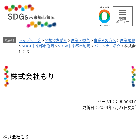
ペ
メ
ー
ニ
ジ
ュ
の
ー
先
を
頭
飛
トップページ
>
分類でさがす
>
産業・観光
>
事業者の方へ
>
産業振興
現在地
で
ば
>
SDGs未来都市亀岡
>
SDGs未来都市亀岡
>
パートナー紹介
>
株式会
す
し
社​​もり
。
て
本
本
文
文
へ
株式会社​​もり
ページID：0066837
更新日：2024年8月29日更新
株式会社もり​