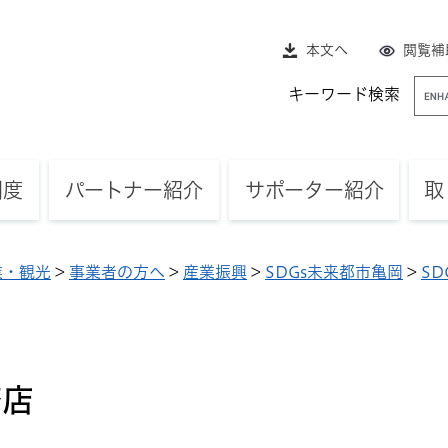
本文へ
閲覧補
G
キーワード検索
o
o
g
l
制度
パートナー紹介
サポーター紹介
取
e
カ
ス
業・観光
>
事業者の方へ
>
産業振興
>
SDGs未来都市亀岡
>
S
タ
ム
検
索
務店