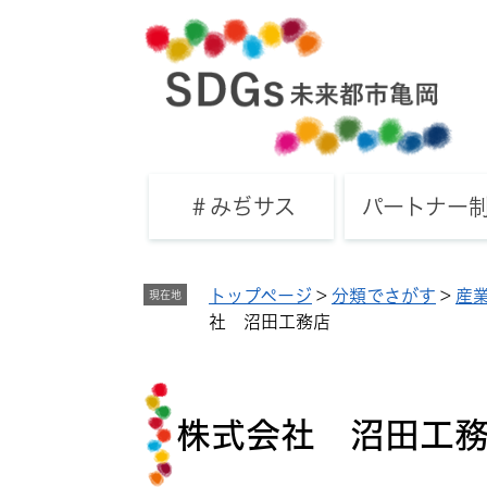
ペ
メ
ー
ニ
ジ
ュ
の
ー
先
を
頭
飛
で
ば
す
し
＃みぢサス
パートナー
。
て
本
文
トップページ
>
分類でさがす
>
産
現在地
へ
社 沼田工務店
本
文
株式会社 沼田工