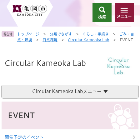
ペ
メ
ー
ニ
検
メ
ジ
ュ
索
ニ
の
ー
ュ
先
を
トップページ
>
分類でさがす
>
くらし・手続き
>
ごみ・自
現在地
ー
頭
飛
然・環境
>
自然環境
>
Circular Kameoka Lab
>
EVENT
で
ば
す
し
。
て
Circular Kameoka Lab
本
文
へ
Circular Kameoka Labメニュー
本
文
EVENT
開催予定のイベント