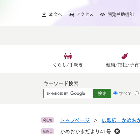
ペ
メ
ー
ニ
本文へ
アクセス
閲覧補助機能
ジ
ュ
の
ー
先
を
頭
飛
で
ば
す
し
。
て
くらし/手続き
健康/福祉/子育
本
文
キーワード検索
へ
G
すべて
o
o
g
l
トップページ
>
広報紙「かめお
現在地
e
かめおか水だより41号
足あと
カ