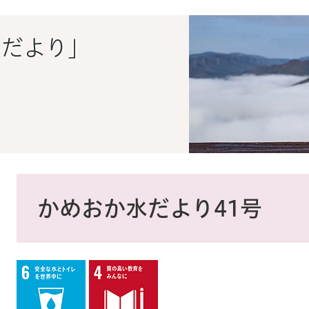
水だより」
本
文
かめおか水だより41号