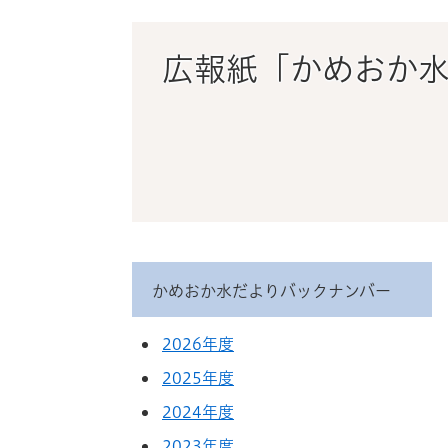
ス
タ
ム
広報紙「かめおか
検
索
かめおか水だよりバックナンバー
2026年度
2025年度
2024年度
2023年度