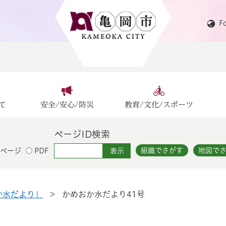
F
て
安全/安心/防災
教育/文化/スポーツ
ページID検索
組織でさがす
地図で
ページ
PDF
か水だより」
>
かめおか水だより41号