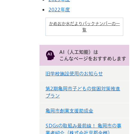
2022年度
かめおか水だよりバックナンバーの一
覧
AI（人工知能）は
こんなページをおすすめします
旧学校施設使用のお知らせ
第2期亀岡市子どもの貧困対策推進
プラン
亀岡市創業支援助成金
SDGsの取組み最前線！ 亀岡市の事
業者紹介（株式会社京都金桝）