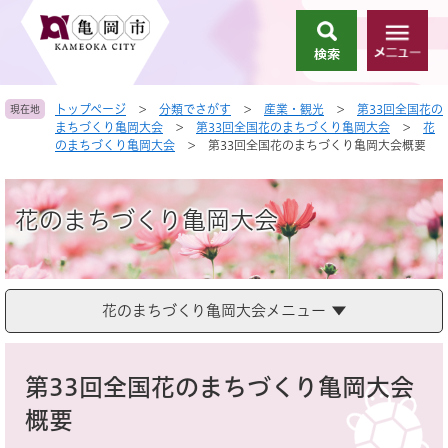
ペ
メ
ー
ニ
検
メ
ジ
ュ
索
ニ
の
ー
ュ
先
を
トップページ
>
分類でさがす
>
産業・観光
>
第33回全国花の
現在地
ー
頭
飛
まちづくり亀岡大会
>
第33回全国花のまちづくり亀岡大会
>
花
で
ば
のまちづくり亀岡大会
>
第33回全国花のまちづくり亀岡大会概要
す
し
。
て
本
花のまちづくり亀岡大会
文
へ
花のまちづくり亀岡大会メニュー
本
文
第33回全国花のまちづくり亀岡大会
概要