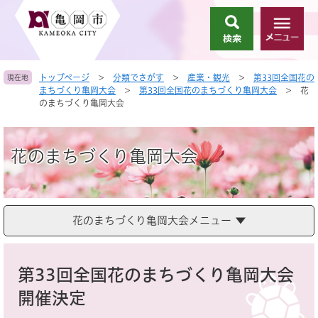
ペ
メ
ー
ニ
検
メ
ジ
ュ
索
ニ
の
ー
ュ
先
を
トップページ
>
分類でさがす
>
産業・観光
>
第33回全国花の
現在地
ー
頭
飛
まちづくり亀岡大会
>
第33回全国花のまちづくり亀岡大会
>
花
で
ば
のまちづくり亀岡大会
す
し
。
て
本
花のまちづくり亀岡大会
文
へ
花のまちづくり亀岡大会メニュー
本
文
第33回全国花のまちづくり亀岡大会
開催決定