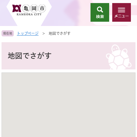
ペ
メ
ー
ニ
検
メ
ジ
ュ
索
ニ
の
ー
ュ
先
を
トップページ
>
地図でさがす
現在地
ー
頭
飛
で
ば
本
す
し
文
地図でさがす
。
て
本
文
へ