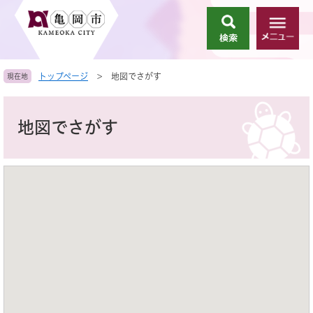
ペ
メ
ー
ニ
検
メ
ジ
ュ
索
ニ
の
ー
ュ
先
を
トップページ
>
地図でさがす
現在地
ー
頭
飛
で
ば
本
す
し
文
地図でさがす
。
て
本
文
へ