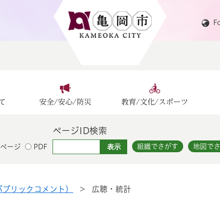
F
て
安全/安心/防災
教育/文化/スポーツ
ページID検索
組織でさがす
地図で
ページ
PDF
パブリックコメント）
>
広聴・統計