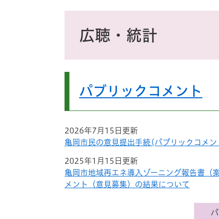
ス
タ
本
ム
文
広聴・統計
検
索
パブリックコメント
2026年7月15日更新
亀岡市民の意見提出手続(パブリックコメン
2025年1月15日更新
亀岡市地域再エネ導入ゾーニング報告書（
メント（意見募集）の結果について
パ