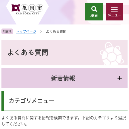
ペ
メ
ー
ニ
検
メ
ジ
ュ
索
ニ
の
ー
ュ
先
を
トップページ
>
よくある質問
現在地
ー
頭
飛
で
ば
本
す
し
文
よくある質問
。
て
本
文
へ
新着情報
カテゴリメニュー
よくある質問に関する情報を検索できます。下記のカテゴリより選択
してください。