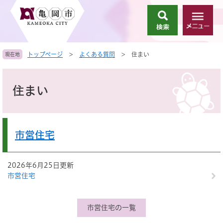
ペ
メ
ー
ニ
検
メ
ジ
ュ
索
ニ
の
ー
ュ
先
を
トップページ
>
よくある質問
>
住まい
現在地
ー
頭
飛
で
ば
本
す
し
文
住まい
。
て
本
文
へ
市営住宅
2026年6月25日更新
市営住宅
市営住宅の一覧