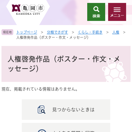
ペ
メ
ー
ニ
検
メ
ジ
ュ
索
ニ
の
ー
ュ
先
を
トップページ
>
分類でさがす
>
くらし・手続き
>
人権
>
現在地
ー
頭
飛
人権啓発作品（ポスター・作文・メッセージ）
で
ば
す
し
本
。
て
文
人権啓発作品（ポスター・作文・メ
本
文
ッセージ）
へ
現在、掲載されている情報はありません。
見つからないときは