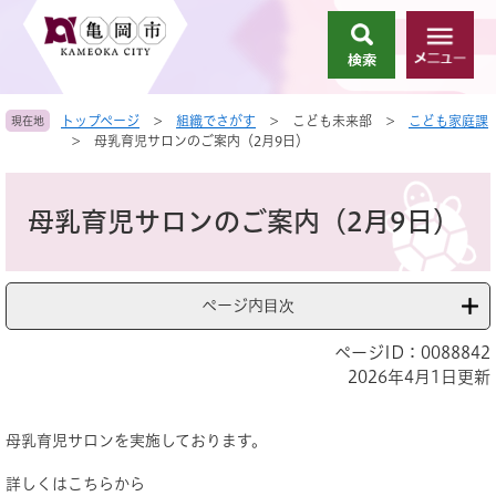
ペ
メ
ー
ニ
検
メ
ジ
ュ
索
ニ
の
ー
ュ
先
を
トップページ
>
組織でさがす
>
こども未来部
>
こども家庭課
現在地
ー
頭
飛
>
母乳育児サロンのご案内（2月9日）
で
ば
す
し
本
。
て
文
母乳育児サロンのご案内（2月9日）
本
文
へ
ページ内目次
ページID：0088842
2026年4月1日更新
母乳育児サロンを実施しております。
詳しくはこちらから