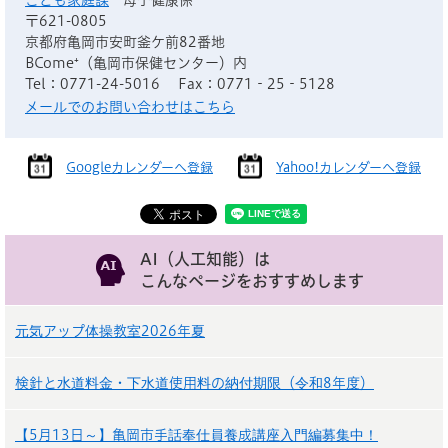
こども家庭課
母子健康係
〒621-0805
京都府亀岡市安町釜ケ前82番地
BCome⁺（亀岡市保健センター）内
Tel：0771-24-5016
Fax：0771‐25‐5128
メールでのお問い合わせはこちら
Googleカレンダーへ登録
Yahoo!カレンダーへ登録
AI（人工知能）は
こんなページをおすすめします
元気アップ体操教室2026年夏
検針と水道料金・下水道使用料の納付期限（令和8年度）
【5月13日～】亀岡市手話奉仕員養成講座入門編募集中！