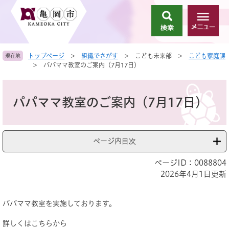
ペ
メ
ー
ニ
検
メ
ジ
ュ
索
ニ
の
ー
ュ
先
を
トップページ
>
組織でさがす
>
こども未来部
>
こども家庭課
現在地
ー
頭
飛
>
パパママ教室のご案内（7月17日）
で
ば
す
し
本
。
て
文
パパママ教室のご案内（7月17日）
本
文
へ
ページ内目次
ページID：0088804
2026年4月1日更新
パパママ教室を実施しております。
詳しくはこちらから