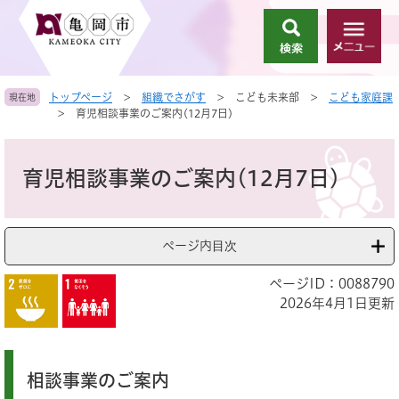
ペ
メ
ー
ニ
検
メ
ジ
ュ
索
ニ
の
ー
ュ
先
を
トップページ
>
組織でさがす
>
こども未来部
>
こども家庭課
現在地
ー
頭
飛
>
育児相談事業のご案内(12月7日)
で
ば
す
し
本
。
て
文
育児相談事業のご案内(12月7日)
本
文
へ
ページ内目次
ページID：0088790
2026年4月1日更新
相談事業のご案内