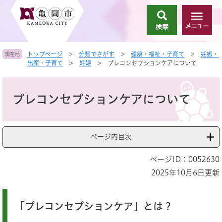
ペ
メ
ー
ニ
検
メ
ジ
ュ
索
ニ
の
ー
ュ
先
を
トップページ
>
分類でさがす
>
健康・福祉・子育て
>
妊娠・
現在地
ー
頭
飛
出産・子育て
>
妊娠
>
プレコンセプションケアについて
で
ば
す
し
本
。
て
文
プレコンセプションケアについて
本
文
へ
ページ内目次
ページID：0052630
2025年10月6日更新
「プレコンセプションケア」とは？