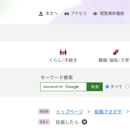
ペ
メ
ー
ニ
本文へ
アクセス
閲覧補助機能
ジ
ュ
の
ー
先
を
頭
飛
で
ば
す
し
。
て
くらし/手続き
健康/福祉/子育
本
文
キーワード検索
へ
G
すべて
o
o
g
l
トップページ
>
組織でさがす
現在地
e
妊娠したら
足あと
カ