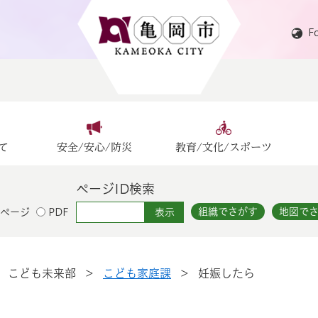
F
て
安全/安心/防災
教育/文化/スポーツ
ページID検索
組織でさがす
地図で
ページ
PDF
>
こども未来部
>
こども家庭課
>
妊娠したら