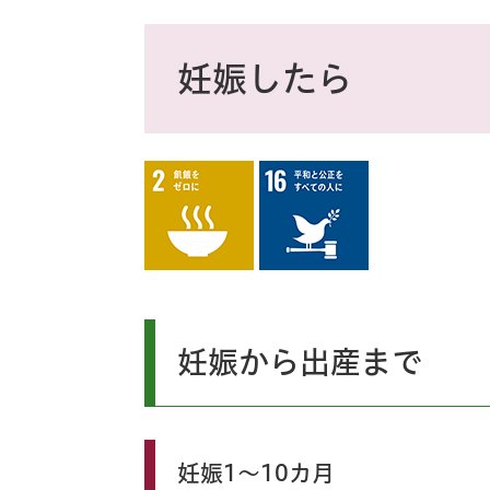
ス
タ
本
ム
文
妊娠したら
検
索
妊娠から出産まで
妊娠1～10カ月