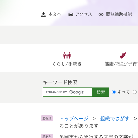
ペ
メ
ー
ニ
本文へ
アクセス
閲覧補助機能
ジ
ュ
の
ー
先
を
頭
飛
で
ば
す
し
。
て
くらし/手続き
健康/福祉/子育
本
文
キーワード検索
へ
G
すべて
o
o
g
l
トップページ
>
組織でさがす
現在地
e
ることがあります
カ
亀岡市から発行する文書の文字が、
足あと