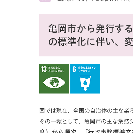
ス
タ
ム
本
検
文
亀岡市から発行す
索
の標準化に伴い、
国では現在、全国の自治体の主な業
その一環として、亀岡市の主な業務
度）から順次
行政事務標準文
、「