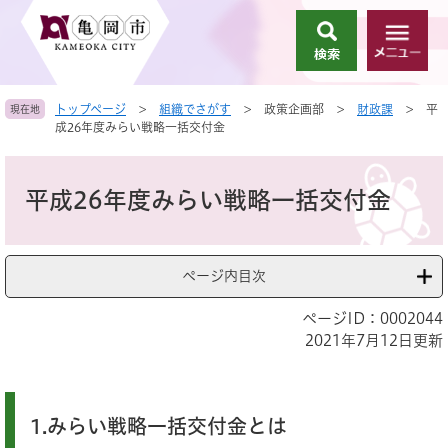
ペ
メ
ー
ニ
検
メ
ジ
ュ
索
ニ
の
ー
ュ
先
を
トップページ
>
組織でさがす
>
政策企画部
>
財政課
>
平
現在地
ー
頭
飛
成26年度みらい戦略一括交付金
で
ば
す
し
本
。
て
文
平成26年度みらい戦略一括交付金
本
文
へ
ページ内目次
ページID：0002044
2021年7月12日更新
1.みらい戦略一括交付金とは