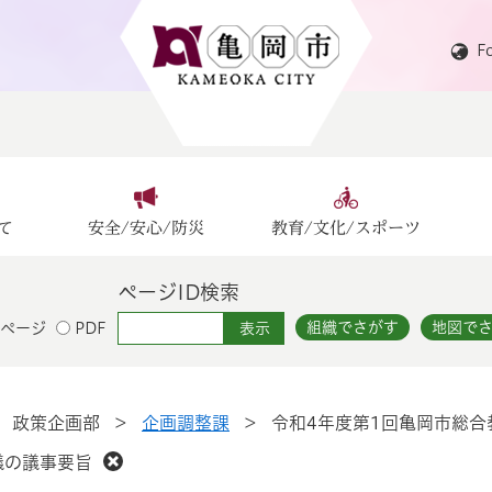
F
て
安全/安心/防災
教育/文化/スポーツ
ページID検索
組織でさがす
地図で
ページ
PDF
>
政策企画部
>
企画調整課
>
令和4年度第1回亀岡市総合
議の議事要旨