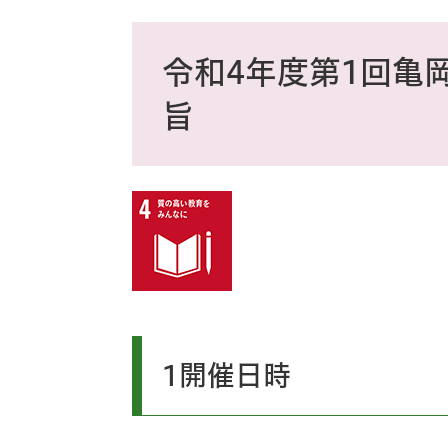
ス
タ
本
ム
文
令和4年度第1回亀
検
索
旨
1開催日時