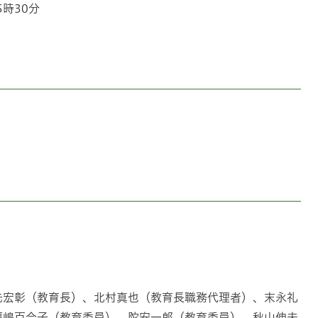
5時30分
先宏彰（教育長）、北村真也（教育長職務代理者）、末永礼
福嶋百合子（教育委員）、陀安一郎（教育委員）、秋山伸夫