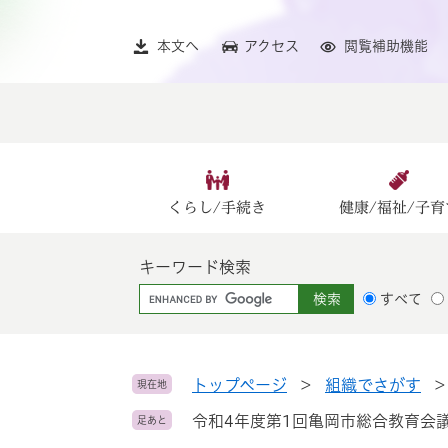
ペ
メ
ー
ニ
本文へ
アクセス
閲覧補助機能
ジ
ュ
の
ー
先
を
頭
飛
で
ば
す
し
。
て
くらし/手続き
健康/福祉/子育
本
文
キーワード検索
へ
G
すべて
o
o
g
l
トップページ
>
組織でさがす
現在地
e
令和4年度第1回亀岡市総合教育会
足あと
カ