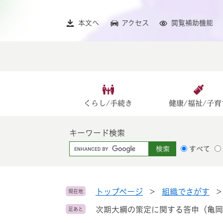
ペ
メ
ー
ニ
本文へ
アクセス
閲覧補助機能
ジ
ュ
の
ー
先
を
頭
飛
で
ば
す
し
。
て
くらし/手続き
健康/福祉/子育
本
文
キーワード検索
へ
G
すべて
o
o
g
l
トップページ
>
組織でさがす
現在地
e
次期大綱の策定に関する答申（亀岡市
足あと
カ