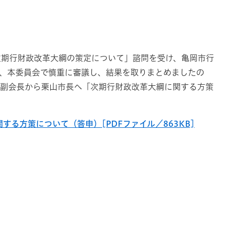
「次期行財政改革大綱の策定について」諮問を受け、亀岡市行
き、本委員会で慎重に審議し、結果を取りまとめましたの
田中副会長から栗山市長へ「次期行財政改革大綱に関する方策
る方策について（答申）[PDFファイル／863KB]