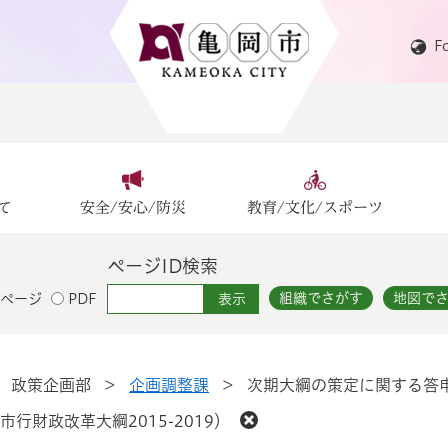
F
て
安全/安心/防災
教育/文化/スポーツ
ページID検索
組織でさがす
地図で
ページ
PDF
>
政策企画部
>
企画調整課
>
次期大綱の策定に関する答申（
行財政改革大綱2015-2019）