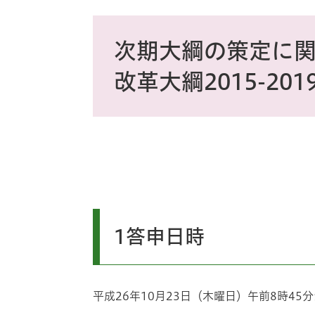
ス
タ
本
ム
文
次期大綱の策定に
検
索
改革大綱2015-201
1答申日時
平成26年10月23日（木曜日）午前8時45