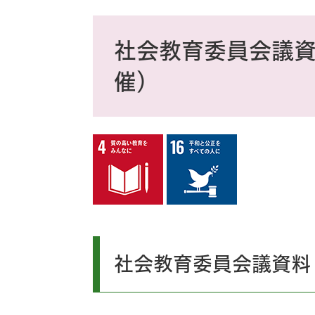
ス
タ
本
ム
文
社会教育委員会議資
検
索
催）
社会教育委員会議資料