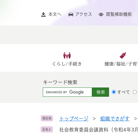
ペ
メ
ー
ニ
本文へ
アクセス
閲覧補助機能
ジ
ュ
の
ー
先
を
頭
飛
で
ば
す
し
。
て
くらし/手続き
健康/福祉/子育
本
文
キーワード検索
へ
G
すべて
o
o
g
l
トップページ
>
組織でさがす
現在地
e
社会教育委員会議資料（令和4年3月
足あと
カ