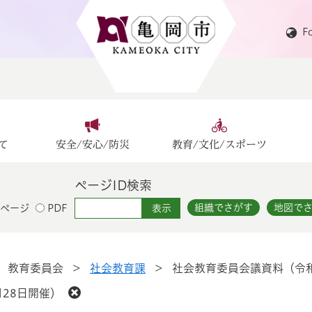
F
て
安全/安心/防災
教育/文化/スポーツ
ページID検索
組織でさがす
地図で
ページ
PDF
>
教育委員会
>
社会教育課
>
社会教育委員会議資料（令和
28日開催）