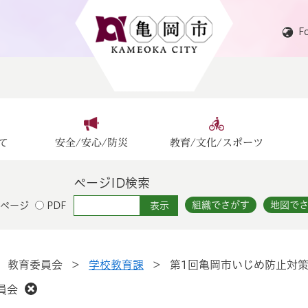
F
て
安全/安心/防災
教育/文化/スポーツ
ページID検索
組織でさがす
地図で
ページ
PDF
>
教育委員会
>
学校教育課
>
第1回亀岡市いじめ防止対
員会