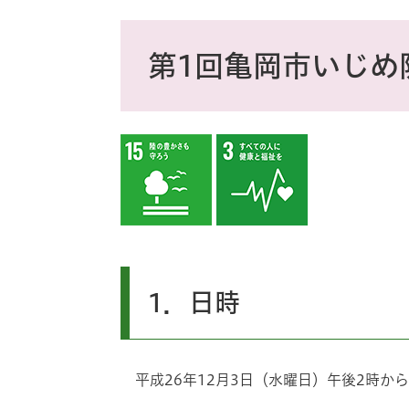
ス
タ
本
ム
文
第1回亀岡市いじめ
検
索
1．日時
平成26年12月3日（水曜日）午後2時から