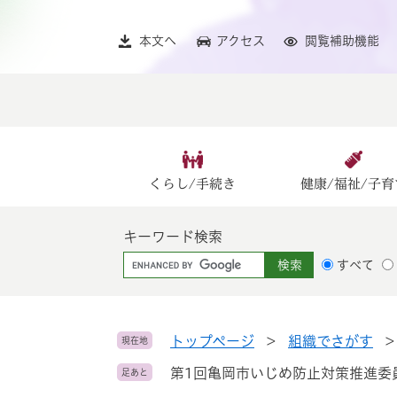
ペ
メ
ー
ニ
本文へ
アクセス
閲覧補助機能
ジ
ュ
の
ー
先
を
頭
飛
で
ば
す
し
。
て
くらし/手続き
健康/福祉/子育
本
文
キーワード検索
へ
G
すべて
o
o
g
l
トップページ
>
組織でさがす
現在地
e
第1回亀岡市いじめ防止対策推進委
足あと
カ