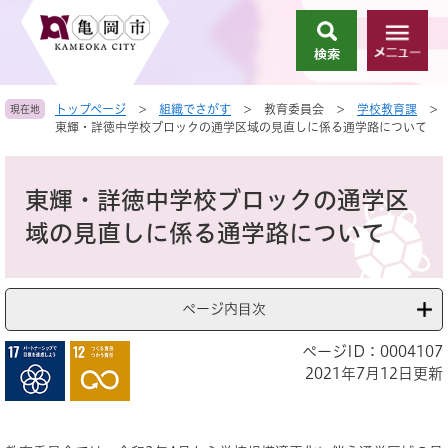
ペ
メ
ー
ニ
検
メ
ジ
ュ
索
ニ
の
ー
ュ
先
を
トップページ
>
組織でさがす
>
教育委員会
>
学校教育課
>
現在地
ー
頭
飛
東輝・詳徳中学校ブロックの通学区域の見直しに係る通学路について
で
ば
す
し
本
。
て
文
東輝・詳徳中学校ブロックの通学区
本
文
域の見直しに係る通学路について
へ
ページ内目次
ページID：0004107
2021年7月12日更新