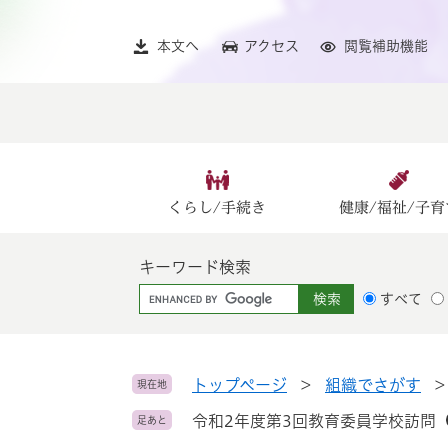
ペ
メ
ー
ニ
本文へ
アクセス
閲覧補助機能
ジ
ュ
の
ー
先
を
頭
飛
で
ば
す
し
。
て
くらし/手続き
健康/福祉/子育
本
文
キーワード検索
へ
G
すべて
o
o
g
l
トップページ
>
組織でさがす
現在地
e
令和2年度第3回教育委員学校訪問
足あと
カ