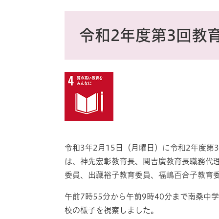
ス
タ
本
ム
文
令和2年度第3回教
検
索
令和3年2月15日（月曜日）に令和2年度
は、神先宏彰教育長、関吉廣教育長職務代
委員、出藏裕子教育委員、福嶋百合子教育
午前7時55分から午前9時40分まで南桑中
校の様子を視察しました。