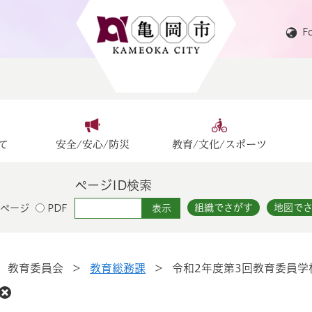
F
て
安全/安心/防災
教育/文化/スポーツ
ページID検索
組織でさがす
地図で
ページ
PDF
>
教育委員会
>
教育総務課
>
令和2年度第3回教育委員学