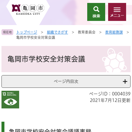
ペ
メ
ー
ニ
検
メ
ジ
ュ
索
ニ
の
ー
ュ
先
を
トップページ
>
組織でさがす
>
教育委員会
>
教育総務課
>
現在地
ー
頭
飛
亀岡市学校安全対策会議
で
ば
す
し
本
。
て
文
亀岡市学校安全対策会議
本
文
へ
ページ内目次
ページID：0004039
2021年7月12日更新
亀岡市学校安全対策会議議事録