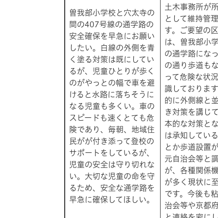
土木事務所が
曽我部小学校と穴太寺の
として維持管
間の407号線の通学路の
す。ご要望の
安全確保を早急にお願い
は、曽我部小
したい。白線の外側を青
の通学路にな
く塗る対策は既にしてい
の通り歩道も
るが、児童ひとりが歩く
って危険な状
のがやっとの幅で車を避
識しておりま
けると水路に落ちそうに
的に外側線と
なる児童も多くい。車の
き対策を講じ
スピードも速くとても危
本的な対策と
険であり、毎朝、地域住
は承知してい
民がが付き添って登校の
とか歩道設置
サポートをしているが、
元自治会等と
児童の安全は守り切れな
が、各種関係
い。大切な児童の命を守
が多く現状に
るため、安全な通学路を
です。今後も
早急に確保してほしい。
治会等や京都
と連絡を密に