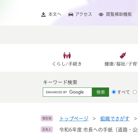
ペ
メ
ー
ニ
本文へ
アクセス
閲覧補助機能
ジ
ュ
の
ー
先
を
頭
飛
で
ば
す
し
。
て
くらし/手続き
健康/福祉/子育
本
文
キーワード検索
へ
G
すべて
o
o
g
l
トップページ
>
組織でさがす
現在地
e
令和6年度 市長への手紙（道路・
足あと
カ