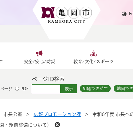
F
て
安全/安心/防災
教育/文化/スポーツ
ページID検索
組織でさがす
地図で
ページ
PDF
>
市長公室
>
広報プロモーション課
>
令和6年度 市長
公園・駅前整備について）