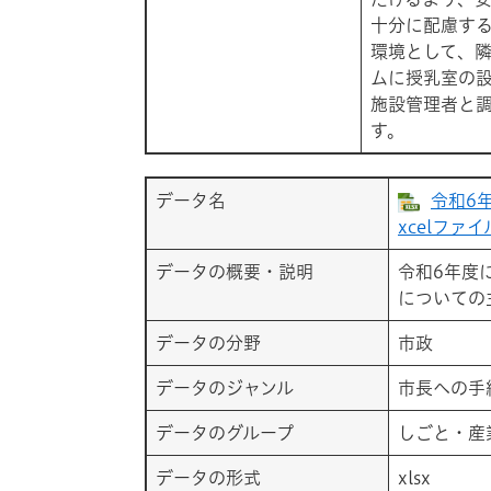
十分に配慮す
環境として、
ムに授乳室の
施設管理者と
す。
データ名
令和6
xcelファイ
データの概要・説明
令和6年度
についての
データの分野
市政
データのジャンル
市長への手
データのグループ
しごと・産
データの形式
xlsx