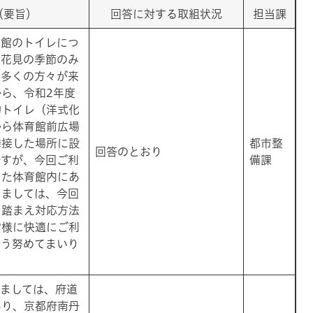
（要旨）
回答に対する取組状況
担当課
育館のトイレにつ
お花見の季節のみ
に多くの方々が来
ら、令和2年度
的トイレ（洋式化
から体育館前広場
隣接した場所に設
​都市整
​回答のとおり
ですが、今回ご利
備課
した体育館内にあ
きましては、今回
を踏まえ対応方法
皆様に快適にご利
よう努めてまいり
つきましては、府道
あり、京都府南丹