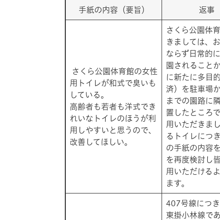
手紙の内容（要旨）
返事
​さくら公園体
きましては、
ならず日常的
園されることか
さくら公園体育館の女性
に新たに多目
用トイレが和式で臭いも
済）を駐車場
している。
までの園路に
高齢者も若者も洋式でき
置したところ
れいなトイレのほうが利
用いただきま
用しやすいと思うので、
るトイレにつ
改善してほしい。
の手紙の内容
を再度検討し
用いただける
ます。
​407号線に
東掛小林線で