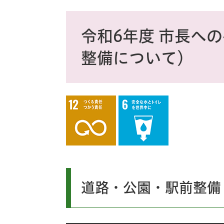
ス
タ
本
ム
文
令和6年度 市長へ
検
索
整備について）
道路・公園・駅前整備