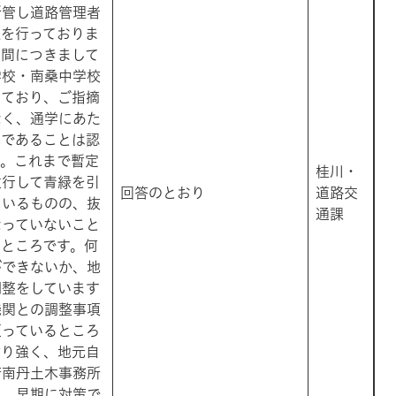
所管し道路管理者
理を行っておりま
区間につきまして
学校・南桑中学校
っており、ご指摘
なく、通学にあた
況であることは認
す。これまで暫定
桂川・
並行して青緑を引
​回答のとおり
道路交
ているものの、抜
通課
なっていないこと
るところです。何
ができないか、地
調整をしています
機関との調整事項
至っているところ
粘り強く、地元自
府南丹土木事務所
し、早期に対策で