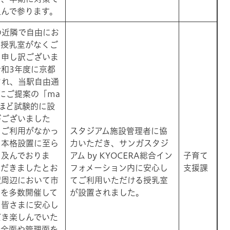
組んで参ります。
その近隣で自由にお
る授乳室がなくご
し申し訳ございま
和3年度に京都
され、当駅自由通
にご提案の「ma
年ほど試験的に設
がございました
りご利用がなかっ
スタジアム施設管理者に協
ら本格設置に至ら
力いただき、サンガスタジ
き及んでおりま
アム by KYOCERA総合イン
子育て
ただきましたとお
フォメーション内に安心し
支援課
駅周辺において市
てご利用いただける授乳室
どを多数開催して
が設置されました。
、皆さまに安心し
だき楽しんでいた
安全面や管理面を