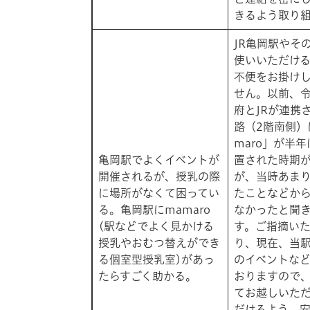
きるよう取り
​JR亀岡駅や
使いいただけ
不便をお掛け
せん。以前、令
府とJRが連携
路（2階南側）
maro」が半
亀岡駅でよくイベントが
置された時期
開催されるが、授乳の際
が、当時あま
に場所がなくて困ってい
たことなどか
る。亀岡駅にmamaro
なかったと聞
(駅などでよく見かける
す。ご指摘い
授乳やおむつ替えができ
り、現在、当
る個室型授乳室)があっ
のイベントな
たらすごく助かる。
おりますので
てお越しいた
だけるよう、