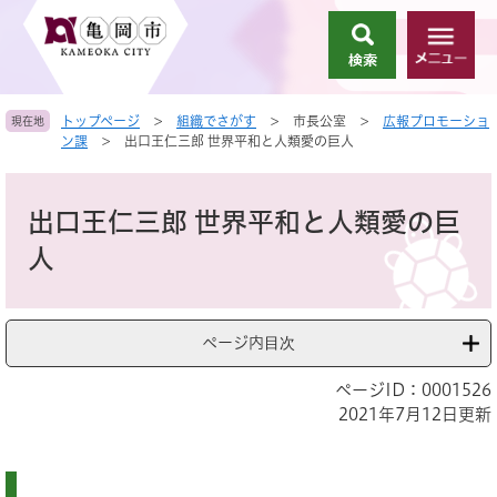
ペ
メ
ー
ニ
検
メ
ジ
ュ
索
ニ
の
ー
ュ
先
を
トップページ
>
組織でさがす
>
市長公室
>
広報プロモーショ
現在地
ー
頭
飛
ン課
>
出口王仁三郎 世界平和と人類愛の巨人
で
ば
す
し
本
。
て
文
出口王仁三郎 世界平和と人類愛の巨
本
文
人
へ
ページ内目次
ページID：0001526
2021年7月12日更新