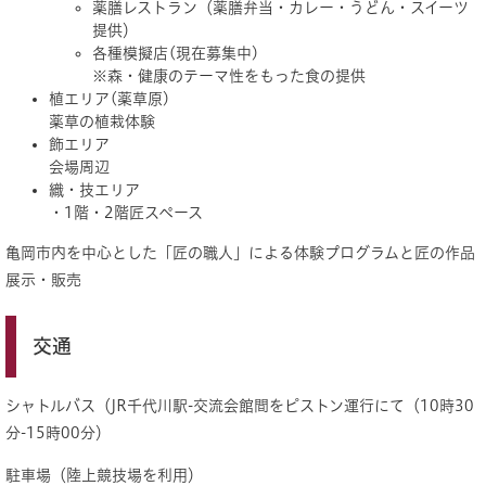
薬膳レストラン（薬膳弁当・カレー・うどん・スイーツ
提供）
各種模擬店(現在募集中)
※森・健康のテーマ性をもった食の提供
植エリア(薬草原)
薬草の植栽体験
飾エリア
会場周辺
織・技エリア
・1階・2階匠スペース
亀岡市内を中心とした「匠の職人」による体験プログラムと匠の作品
展示・販売
交通
シャトルバス（JR千代川駅-交流会館間をピストン運行にて（10時30
分-15時00分）
駐車場（陸上競技場を利用）