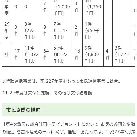
28
7件
3件
7
3
1
年
0
0
（1,000
（1,350
件
件
度
千円）
千円）
29
3件
7件
1件
3
8
2
1
年
(292
(1,147
(350千
件
件
件
度
千円)
千円)
円)
11件
59件
9件
3件
17
84
16
4
1
計
(1,092
(8,122
(4,800
(1,725
件
件
件
件
千円)
千円)
千円)
千円)
※行政連携事業は、平成27年度をもって市民連携事業に統合。
※H29年度は交付決定額、その他は交付確定額
市民協働の推進
「第4次亀岡市総合計画～夢ビジョン～」において“市民の参画と協働
の推進”を基本理念の一つに掲げ、推進にあたっては、平成27年3月策