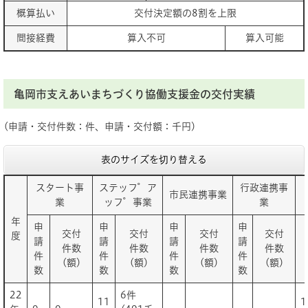
概算払い
交付決定額の8割を上限
間接経費
算入不可
算入可能
亀岡市支えあいまちづくり協働支援金の交付実績
(申請・交付件数：件、申請・交付額：千円)
表のサイズを切り替える
スタート事
ステッフ゜ア
行政連携事
市民連携事業
業
ッフ゜事業
業
年
申
申
申
申
交付
交付
交付
交付
度
請
請
請
請
件数
件数
件数
件数
件
件
件
件
(額)
(額)
(額)
(額)
数
数
数
数
22
6件
11
1