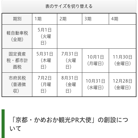
表のサイズを切り替える
期別
1期
2期
3期
4期
5月1日
軽自動車税
（火曜
（全期）
日）
固定資産
5月31日
7月31日
10月1日
11月30日
税・都市計
（木曜
（火曜
（月曜日）
（金曜日）
画税
日）
日）
市府民税
7月2日
8月31日
10月31日
12月28日
（普通徴
（月曜
（金曜
（水曜日）
（金曜日）
収）
日）
日）
「京都・かめおか観光PR大使」の創設につ
いて