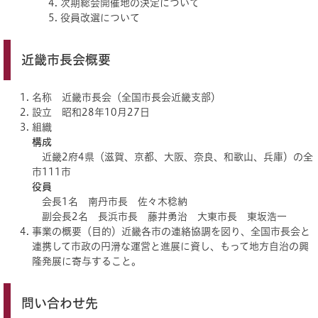
次期総会開催地の決定について
役員改選について
近畿市長会概要
名称 近畿市長会（全国市長会近畿支部）
設立 昭和28年10月27日
組織
構成
近畿2府4県（滋賀、京都、大阪、奈良、和歌山、兵庫）の全
市111市
役員
会長1名 南丹市長 佐々木稔納
副会長2名 長浜市長 藤井勇治 大東市長 東坂浩一
事業の概要（目的）近畿各市の連絡協調を図り、全国市長会と
連携して市政の円滑な運営と進展に資し、もって地方自治の興
隆発展に寄与すること。
問い合わせ先