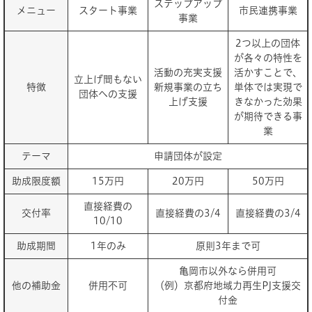
ステップアップ
メニュー
スタート事業
市民連携事業
事業
2つ以上の団体
が各々の特性を
活動の充実支援
活かすことで、
立上げ間もない
特徴
新規事業の立ち
単体では実現で
団体への支援
上げ支援
きなかった効果
が期待できる事
業
テーマ
申請団体が設定
助成限度額
15万円
20万円
50万円
直接経費の
交付率
直接経費の3/4
直接経費の3/4
10/10
助成期間
1年のみ
原則3年まで可
亀岡市以外なら併用可
他の補助金
併用不可
（例）京都府地域力再生PJ支援交
付金