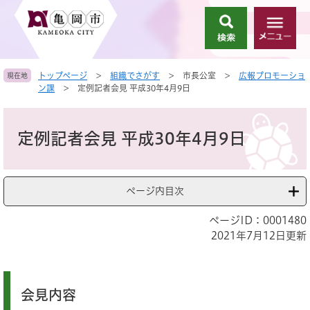
ペ
メ
ー
ニ
検
メ
ジ
ュ
索
ニ
の
ー
ュ
先
を
トップページ
>
組織でさがす
>
市長公室
>
広報プロモーショ
現在地
ー
頭
飛
ン課
>
定例記者会見 平成30年4月9日
で
ば
す
し
本
。
て
文
定例記者会見 平成30年4月9日
本
文
へ
ページ内目次
ページID：0001480
2021年7月12日更新
会見内容