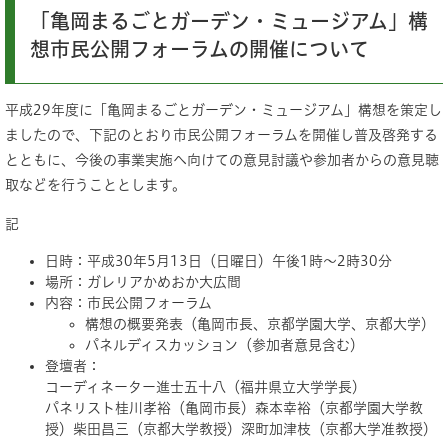
「亀岡まるごとガーデン・ミュージアム」構
想市民公開フォーラムの開催について
平成29年度に「亀岡まるごとガーデン・ミュージアム」構想を策定し
ましたので、下記のとおり市民公開フォーラムを開催し普及啓発する
とともに、今後の事業実施へ向けての意見討議や参加者からの意見聴
取などを行うこととします。
記
日時：平成30年5月13日（日曜日）午後1時～2時30分
場所：ガレリアかめおか大広間
内容：市民公開フォーラム
構想の概要発表（亀岡市長、京都学園大学、京都大学）
パネルディスカッション（参加者意見含む）
登壇者：
コーディネーター進士五十八（福井県立大学学長）
パネリスト桂川孝裕（亀岡市長）森本幸裕（京都学園大学教
授）柴田昌三（京都大学教授）深町加津枝（京都大学准教授）