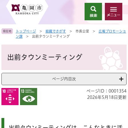
ペ
メ
ー
ニ
検
メ
ジ
ュ
索
ニ
の
ー
ュ
先
を
トップページ
>
組織でさがす
>
市長公室
>
広報プロモーショ
現在地
ー
頭
飛
ン課
>
出前タウンミーティング
で
ば
す
し
本
。
て
文
出前タウンミーティング
本
文
へ
ページ内目次
ページID：0001354
2026年5月18日更新
出前タウンミーティングは、こんなときに活