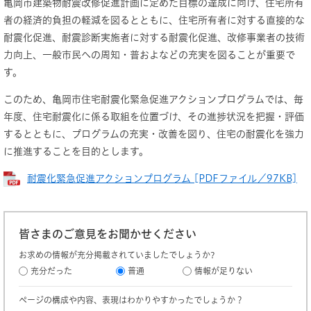
亀岡市建築物耐震改修促進計画に定めた目標の達成に向け、住宅所有
者の経済的負担の軽減を図るとともに、住宅所有者に対する直接的な
耐震化促進、耐震診断実施者に対する耐震化促進、改修事業者の技術
力向上、一般市民への周知・普およなどの充実を図ることが重要で
す。
このため、亀岡市住宅耐震化緊急促進アクションプログラムでは、毎
年度、住宅耐震化に係る取組を位置づけ、その進捗状況を把握・評価
するとともに、プログラムの充実・改善を図り、住宅の耐震化を強力
に推進することを目的とします。
耐震化緊急促進アクションプログラム [PDFファイル／97KB]
皆さまのご意見をお聞かせください
お求めの情報が充分掲載されていましたでしょうか?
充分だった
普通
情報が足りない
ページの構成や内容、表現はわかりやすかったでしょうか？