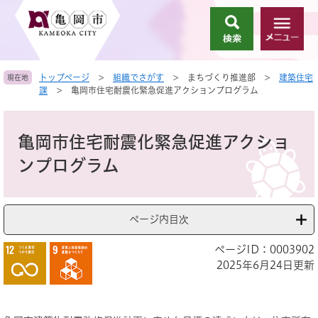
ペ
メ
ー
ニ
検
メ
ジ
ュ
索
ニ
の
ー
ュ
先
を
トップページ
>
組織でさがす
>
まちづくり推進部
>
建築住宅
現在地
ー
頭
飛
課
>
亀岡市住宅耐震化緊急促進アクションプログラム
で
ば
す
し
本
。
て
文
亀岡市住宅耐震化緊急促進アクショ
本
文
ンプログラム
へ
ページ内目次
ページID：0003902
2025年6月24日更新