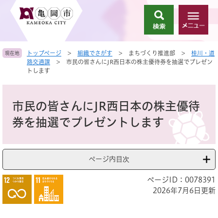
ペ
メ
ー
ニ
検
メ
ジ
ュ
索
ニ
の
ー
ュ
先
を
トップページ
>
組織でさがす
>
まちづくり推進部
>
桂川・道
現在地
ー
頭
飛
路交通課
>
市民の皆さんにJR西日本の株主優待券を抽選でプレゼン
で
ば
トします
す
し
。
て
本
本
文
市民の皆さんにJR西日本の株主優待
文
へ
券を抽選でプレゼントします
ページ内目次
ページID：0078391
2026年7月6日更新