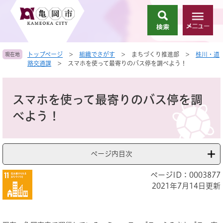
ペ
メ
ー
ニ
検
メ
ジ
ュ
索
ニ
の
ー
ュ
先
を
トップページ
>
組織でさがす
>
まちづくり推進部
>
桂川・道
現在地
ー
頭
飛
路交通課
>
スマホを使って最寄りのバス停を調べよう！
で
ば
す
し
本
。
て
文
スマホを使って最寄りのバス停を調
本
文
べよう！
へ
ページ内目次
ページID：0003877
2021年7月14日更新