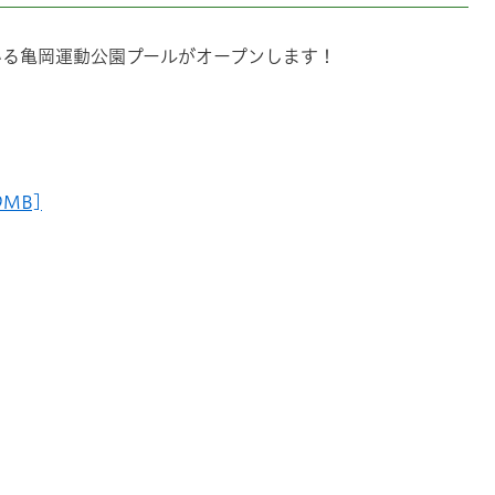
いる亀岡運動公園プールがオープンします！
！
！
MB]