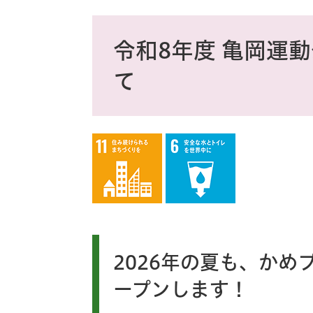
ス
タ
本
ム
文
令和8年度 亀岡運
検
索
て
2026年の夏も、か
ープンします！