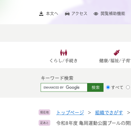
ペ
メ
ー
ニ
本文へ
アクセス
閲覧補助機能
ジ
ュ
の
ー
先
を
頭
飛
で
ば
す
し
。
て
くらし/手続き
健康/福祉/子育
本
文
キーワード検索
へ
G
すべて
o
o
g
l
トップページ
>
組織でさがす
現在地
e
令和8年度 亀岡運動公園プールの
足あと
カ