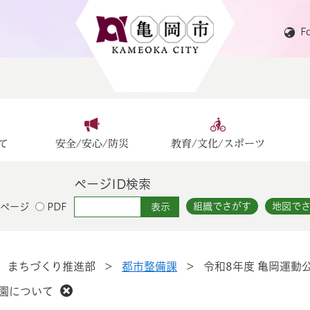
F
て
安全/安心/防災
教育/文化/スポーツ
ページID検索
組織でさがす
地図で
ページ
PDF
>
まちづくり推進部
>
都市整備課
>
令和8年度 亀岡運動
開園について