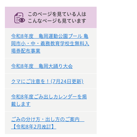
このページを見ている人は
こんなページも見ています
令和8年度 亀岡運動公園プール 亀
岡市小・中・義務教育学校生無料入
場券配布事業
令和8年度 亀岡大踊り大会
クマにご注意を！(7月24日更新)
令和8年度ごみ出しカレンダーを掲
載します
ごみの分け方・出し方のご案内
【令和8年2月改訂】