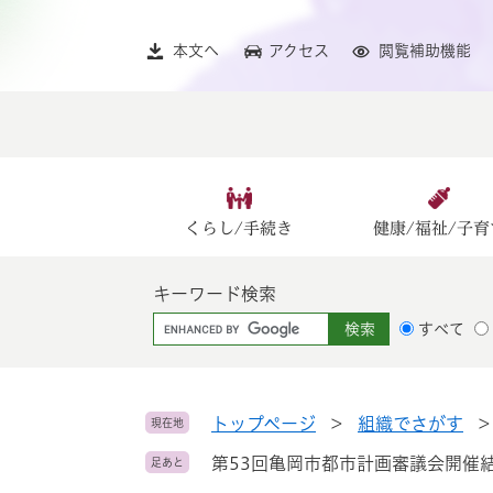
ペ
メ
ー
ニ
本文へ
アクセス
閲覧補助機能
ジ
ュ
の
ー
先
を
頭
飛
で
ば
す
し
。
て
くらし/手続き
健康/福祉/子育
本
文
キーワード検索
へ
G
すべて
o
o
g
l
トップページ
>
組織でさがす
現在地
e
第53回亀岡市都市計画審議会開催
足あと
カ