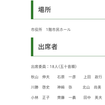
場所
市役所 1階市民ホール
出席者
出席委員：18人(五十音順)
秋山 伸夫 石原 一彦 上田 政行
川勝 啓史 神﨑 弥 北山 尚美
小林 正子 齊藤 一義 田中 英夫