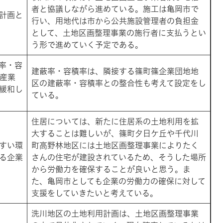
者と協議しながら進めている。施工は亀岡市で
計画と
行い、用地代は市から公共施設管理者の負担金
として、土地区画整理事業の施行者に支払うとい
う形で進めていく予定である。
率・容
建蔽率・容積率は、隣接する篠町篠企業団地地
を産業
区の建蔽率・容積率との整合性も考えて設定をし
緩和し
ている。
住居については、新たに住居系の土地利用を拡
大することは難しいが、篠町夕日ケ丘や千代川
すい環
町高野林地区には土地区画整理事業によりたく
る企業
さんの住宅が建設されているため、そうした場所
から労働力を確保することが良いと思う。ま
た、亀岡市としても企業の労働力の確保に対して
支援をしていきたいと考えている。
洗川地区の土地利用計画は、土地区画整理事業