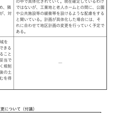
の中で具体化されていく。現在確定しているわけ
め、隣
ではないが、工業地と老人ホームとの間に、公園
が、対
や公共施設等の緩衝帯を設けるような配慮をする
と聞いている。計画が具体化した場合には、そ
れに合わせて地区計画の変更を行っていく予定で
ある。
地域を
できる
ること
妥当で
―
く規制
後の土
むを得
変更について（付議）