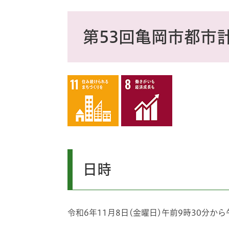
ス
タ
本
ム
文
第53回亀岡市都市
検
索
日時
令和6年11月8日(金曜日)午前9時30分から