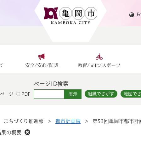
F
て
安全/安心/防災
教育/文化/スポーツ
ページID検索
組織でさがす
地図で
ページ
PDF
>
まちづくり推進部
>
都市計画課
>
第53回亀岡市都市
結果の概要