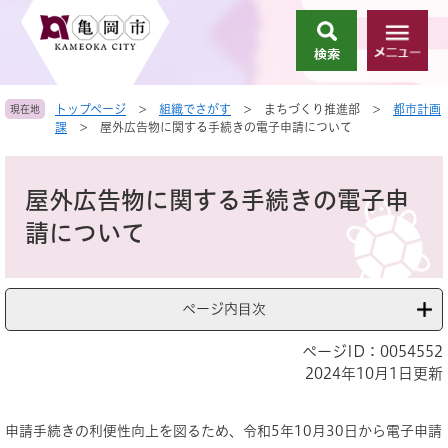
ペ
メ
ー
ニ
検
メ
ジ
ュ
索
ニ
の
ー
ュ
先
を
トップページ
>
組織でさがす
>
まちづくり推進部
>
都市計画
現在地
ー
頭
飛
課
>
屋外広告物に関する手続きの電子申請について
で
ば
す
し
本
。
て
文
屋外広告物に関する手続きの電子申
本
文
請について
へ
ページ内目次
ページID：0054552
2024年10月1日更新
申請手続きの利便性向上を図るため、令和5年10月30日から電子申請