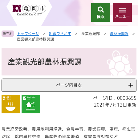
ペ
メ
ー
ニ
検
メ
ジ
ュ
索
ニ
の
ー
ュ
先
を
トップページ
>
組織でさがす
>
産業観光部
>
農林振興課
>
現在地
ー
頭
飛
産業観光部農林振興課
で
ば
す
し
本
。
て
文
産業観光部農林振興課
本
文
へ
ページ内目次
ページID：0003655
2021年7月12日更新
農業経営改善、農用地利用増進、食農学習、農業振興、畜産、病虫害
防除、都市農村交流、農産物の地産地消、有害鳥獣対策など