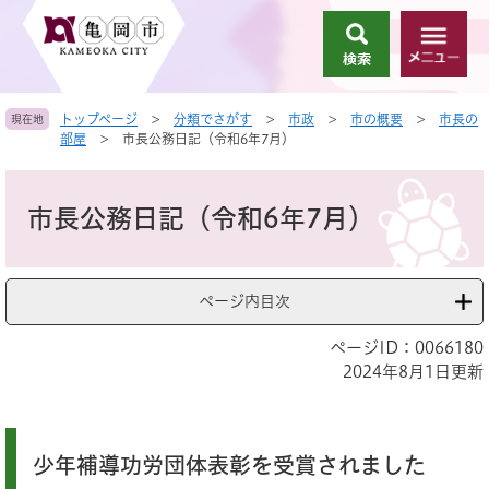
ペ
メ
ー
ニ
検
メ
ジ
ュ
索
ニ
の
ー
ュ
先
を
トップページ
>
分類でさがす
>
市政
>
市の概要
>
市長の
現在地
ー
頭
飛
部屋
>
市長公務日記（令和6年7月）
で
ば
す
し
本
。
て
文
市長公務日記（令和6年7月）
本
文
へ
ページ内目次
ページID：0066180
2024年8月1日更新
少年補導功労団体表彰を受賞されました