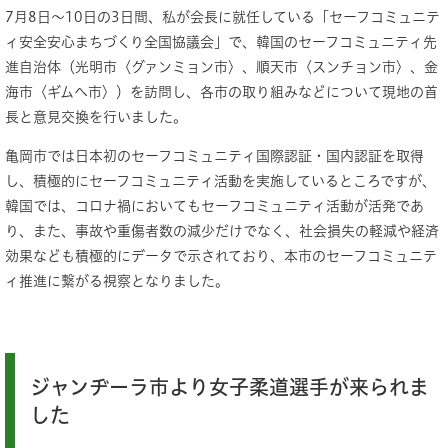
7月8日～10日の3日間、私が会長に就任している「セーフコミュニテ
ィ安全安心まちづくり全国協議会」で、韓国のセーフコミュニティ先
進自治体（光明市〈グァンミョン市〉、順天市〈スンチョン市〉、金
海市〈ギムへ市〉）を訪問し、各市の取り組みなどについて現地の首
長と意見交換を行いました。
亀岡市では日本初のセーフコミュニティ国際認証・国内認証を取得
し、積極的にセーフコミュニティ活動を実施しているところですが、
韓国では、コロナ禍においてもセーフコミュニティ活動が活発であ
り、また、事故や重傷者数の減少だけでなく、社会損失の軽減や経済
効果なども積極的にデータで示されており、本市のセーフコミュニテ
ィ推進に繋がる視察となりました。
ジャンヂーラ市より女子柔道選手が来られま
した