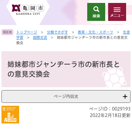
ペ
メ
ー
ニ
検
メ
ジ
ュ
索
ニ
の
ー
ュ
先
を
トップページ
>
分類でさがす
>
教育・文化・スポーツ
>
生涯
現在地
ー
頭
飛
学習
>
国際交流
>
姉妹都市ジャンヂーラ市の新市長との意見交
で
ば
換会
す
し
。
て
本
本
文
姉妹都市ジャンヂーラ市の新市長と
文
へ
の意見交換会
ページ内目次
ページID：0029193
2022年2月18日更新