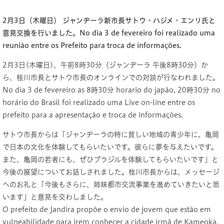
2月3日（木曜日） ジャンヂーラ新市長サトウ・ハジメ・エンリ氏と
意見交換を行いました。No dia 3 de fevereiro foi realizado uma
reunião entre os Prefeito para troca de informações.
2月3日(木曜日)、午前8時30分（ジャンヂーラ 午後8時30分）か
ら、桂川市長とサトウ市長のオンラインでの対談が行なわれました。
No dia 3 de fevereiro as 8時30分 horario do japão, 20時30分 no
horário do Brasil foi realizado uma Live on-line entre os
prefeito para a apresentação e troca de informações.
サトウ市長からは「ジャンヂーラの特に貧しい地域の青少年に、亀岡
で日本の文化を体験してもらいたいです。彼らに夢を与えたいです。
また、亀岡の若者にも、ぜひブラジルを体験してもらいたいです」と
今後の展望についてお話しされました。桂川市長からは、メッセージ
へのお礼と「今後もさらに、姉妹都市交流事業を進めていきたいと思
います」と意見を交わしました。
O prefeito de Jandira propõe o envio de jovem que estão em
vulneabilidade para irem conhecer a cidade irmã de Kameoka,