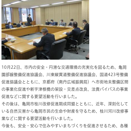
10月22日、市内の安全・円滑な交通環境の充実化を図るため、亀岡
園部線整備促進協議会、川東縦貫道整備促進協議会、国道423号整備
促進協議会とともに、京都府（南丹広域振興局）へ市街地未整備区間
の事業化促進や新宇津根橋の架設・交差点改良、法貴バイパスの事業
促進などに関する要望活動を行いました。
その後は、亀岡市桂川改修促進期成同盟とともに、近年、深刻化して
いる自然災害から亀岡市民の生命や財産を守るため、桂川河川改修事
業などに関する要望活動を行いました。
今後も、安全・安心で住みやすいまちづくりを促進させるため、各種