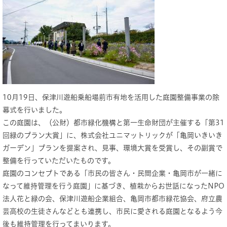
10月19日、保津川遊船乗船場前市有地を活用した庭園整備事業の除
幕式を行いました。
この庭園は、（公財）都市緑化機構と第一生命財団が主催する「第31
回緑のプラン大賞」に、株式会社ユニマットリックが「亀岡いきいき
ガーデン」プランを提案され、見事、環境大賞を受賞し、その副賞で
整備を行っていただいたものです。
庭園のコンセプトである「市民の皆さん・民間企業・亀岡市が一緒に
なって維持管理を行う庭園」に基づき、植栽からお世話になったNPO
法人花と緑の会、保津川遊船企業組合、亀岡市都市緑花協会、府立農
芸高校の生徒さんなどとも連携し、市民に愛される庭園となるよう今
後も維持管理を行ってまいります。