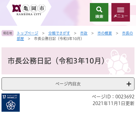
ペ
メ
ー
ニ
検
メ
ジ
ュ
索
ニ
の
ー
ュ
先
を
トップページ
>
分類でさがす
>
市政
>
市の概要
>
市長の
現在地
ー
頭
飛
部屋
>
市長公務日記（令和3年10月）
で
ば
す
し
本
。
て
文
市長公務日記（令和3年10月）
本
文
へ
ページ内目次
ページID：0023692
2021年11月1日更新