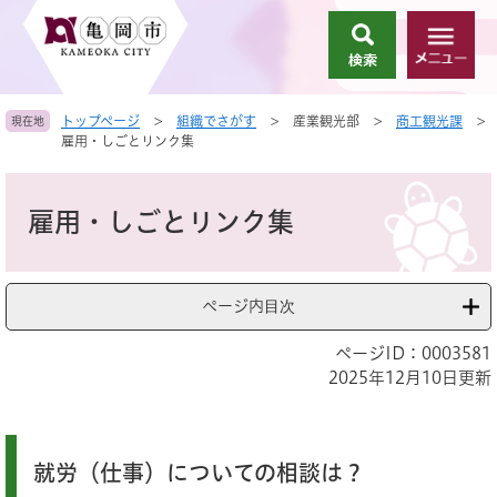
ペ
メ
ー
ニ
検
メ
ジ
ュ
索
ニ
の
ー
ュ
先
を
トップページ
>
組織でさがす
>
産業観光部
>
商工観光課
>
現在地
ー
頭
飛
雇用・しごとリンク集
で
ば
す
し
本
。
て
文
雇用・しごとリンク集
本
文
へ
ページ内目次
ページID：0003581
2025年12月10日更新
就労（仕事）についての相談は？