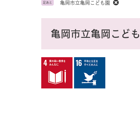
ス
亀岡市立亀岡こども園
足あと
タ
ム
検
本
索
文
亀岡市立亀岡こど