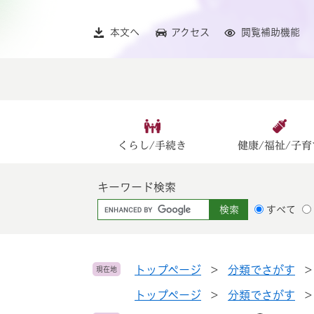
ペ
メ
ー
ニ
本文へ
アクセス
閲覧補助機能
ジ
ュ
の
ー
先
を
頭
飛
で
ば
す
し
。
て
くらし/手続き
健康/福祉/子育
本
文
キーワード検索
へ
G
すべて
o
o
g
l
トップページ
>
分類でさがす
現在地
e
トップページ
>
分類でさがす
カ