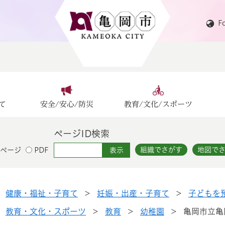
F
て
安全/安心/防災
教育/文化/スポーツ
ページID検索
組織でさがす
地図で
ページ
PDF
>
健康・福祉・子育て
>
妊娠・出産・子育て
>
子どもを
>
教育・文化・スポーツ
>
教育
>
幼稚園
>
亀岡市立亀