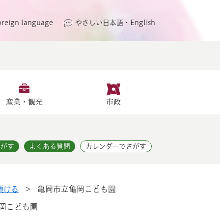
oreign language
やさしい日本語・English
産業・観光
市政
さがす
よくある質問
カレンダーでさがす
預ける
>
亀岡市立亀岡こども園
岡こども園