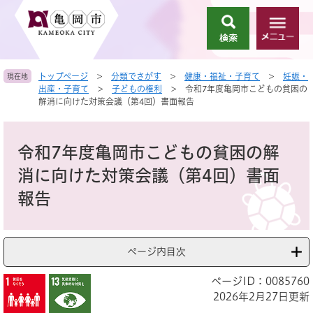
ペ
メ
ー
ニ
検
メ
ジ
ュ
索
ニ
の
ー
ュ
先
を
トップページ
>
分類でさがす
>
健康・福祉・子育て
>
妊娠・
現在地
ー
頭
飛
出産・子育て
>
子どもの権利
>
令和7年度亀岡市こどもの貧困の
で
ば
解消に向けた対策会議（第4回）書面報告
す
し
。
て
本
本
文
令和7年度亀岡市こどもの貧困の解
文
へ
消に向けた対策会議（第4回）書面
報告
ページ内目次
ページID：0085760
2026年2月27日更新